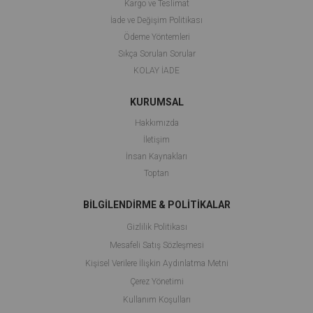
Kargo ve Teslimat
İade ve Değişim Politikası
Ödeme Yöntemleri
Sıkça Sorulan Sorular
KOLAY İADE
KURUMSAL
Hakkımızda
İletişim
İnsan Kaynakları
Toptan
BİLGİLENDİRME & POLİTİKALAR
Gizlilik Politikası
Mesafeli Satış Sözleşmesi
Kişisel Verilere İlişkin Aydınlatma Metni
Çerez Yönetimi
Kullanım Koşulları