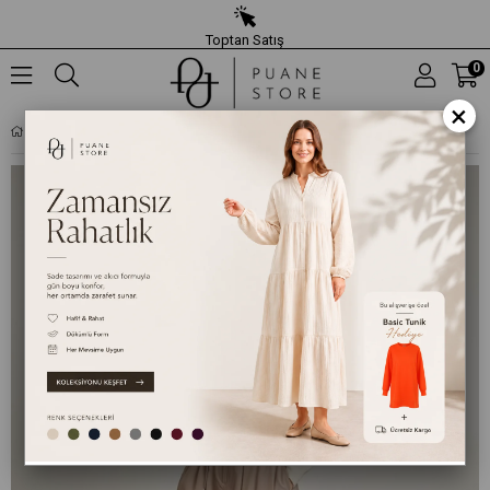
Toptan Satış
0
×
KADIN PILELI KEMERLI ETEK - 20702ETK - VIZON