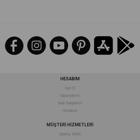
%48İndirim
%48İndirim
HESABIM
Üye Ol
Siparişlerim
İade Taleplerim
Hesabım
MÜŞTERİ HİZMETLERİ
Sipariş Takibi