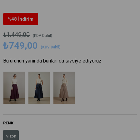
%
48
İndirim
₺1.449,00
(KDV Dahil)
₺749,00
(KDV Dahil)
Bu ürünün yanında bunları da tavsiye ediyoruz.
RENK
Vizon