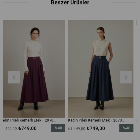
Benzer Ürünler
Kadın Pileli Kemerli Etek - 20702ETK - Bordo
Kadın Pileli Kemerli Etek - 20702ETK - Lacivert
9,00
%48
₺749,00
%48
₺699
₺1.449,00
₺3.599,00
İndirim
İndirim