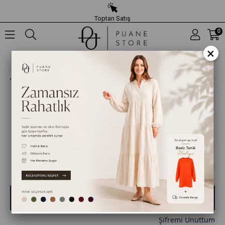
Toptan Satış
0
×
Giriş Yap
Üye Ol
E-posta
Şifre
Giriş Yap
Şifremi Unuttum