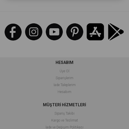
HESABIM
Üye Ol
Siparişlerim
İade Taleplerim
Hesabım
MÜŞTERİ HİZMETLERİ
Sipariş Takibi
Kargo ve Teslimat
İade ve Değişim Politikası