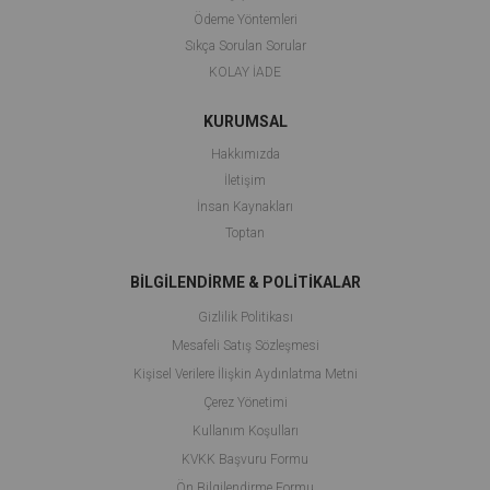
Ödeme Yöntemleri
Sıkça Sorulan Sorular
KOLAY İADE
KURUMSAL
Hakkımızda
İletişim
İnsan Kaynakları
Toptan
BİLGİLENDİRME & POLİTİKALAR
Gizlilik Politikası
Mesafeli Satış Sözleşmesi
Kişisel Verilere İlişkin Aydınlatma Metni
Çerez Yönetimi
Kullanım Koşulları
KVKK Başvuru Formu
Ön Bilgilendirme Formu