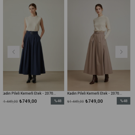
Kadın Pileli Kemerli Etek - 20702ETK - Lacivert
Kadın Pileli Kemerli Etek - 20702ETK - Vizon
49,00
%48
₺749,00
%48
₺1.7
₺1.449,00
₺3.599,00
İndirim
İndirim
%48İndirim
%48İndirim