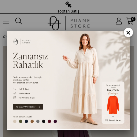
Toptan Satış
0
×
KADIN PILELI KEMERLI ETEK - 20702ETK - BORDO