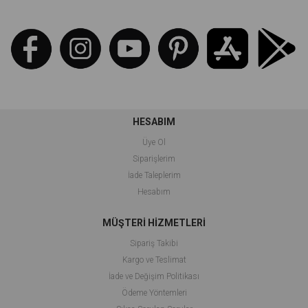
HESABIM
Üye Ol
Siparişlerim
İade Taleplerim
Hesabım
MÜŞTERİ HİZMETLERİ
Sipariş Takibi
Kargo ve Teslimat
İade ve Değişim Politikası
Ödeme Yöntemleri