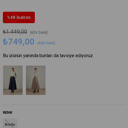
%
48
İndirim
₺1.449,00
(KDV Dahil)
₺749,00
(KDV Dahil)
Bu ürünün yanında bunları da tavsiye ediyoruz.
RENK
Bordo