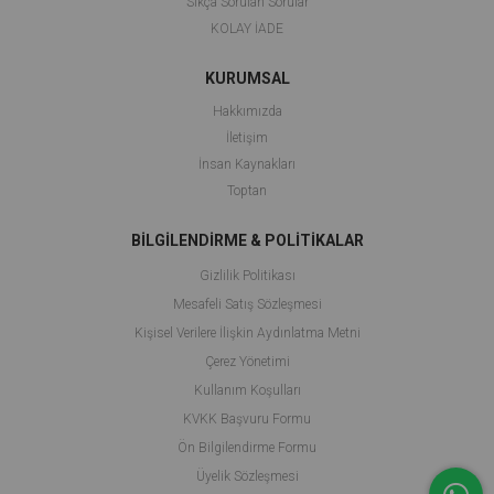
Sıkça Sorulan Sorular
KOLAY İADE
KURUMSAL
Hakkımızda
İletişim
İnsan Kaynakları
Toptan
BİLGİLENDİRME & POLİTİKALAR
Gizlilik Politikası
Mesafeli Satış Sözleşmesi
Kişisel Verilere İlişkin Aydınlatma Metni
Çerez Yönetimi
Kullanım Koşulları
KVKK Başvuru Formu
Ön Bilgilendirme Formu
Üyelik Sözleşmesi