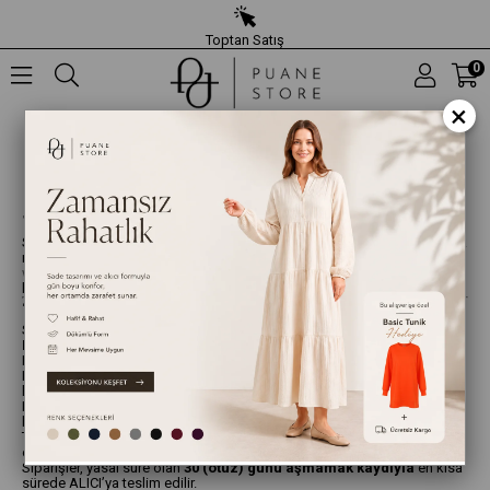
Toptan Satış
0
×
KARGO VE TESLİMAT
BİLGİLENDİRMESİ
1. Genel Bilgiler
SEYLAN HAZIR GİYİM SANAYİ VE DIŞ TİCARET LİMİTED ŞİRKETİ olarak
müşteri memnuniyetini önceliğimiz kabul etmekteyiz.
www.puanestore.com
üzerinden verilen siparişleriniz, stok durumuna
bağlı olarak en kısa sürede hazırlanarak kargoya teslim edilir.
2. Kargo Süreci ve Teslimat Süresi
Siparişleriniz, ödeme onayının ardından
1–3 iş günü içerisinde DHL
Kargo
aracılığıyla kargoya teslim edilmektedir.
Resmî ve dinî bayramlar ile hafta sonları iş günü kapsamında değildir.
Kredi kartı ile yapılan ödemelerde, işlem onayı alındıktan sonra sipariş
hazırlanır.
Havale/EFT ile yapılan ödemelerde, sipariş süreci ödemenin
hesabımıza ulaşması ile başlar.
Teslimat süresi, bulunduğunuz bölgeye ve kargo yoğunluğuna bağlı
olarak değişiklik gösterebilir.
Siparişler, yasal süre olan
30 (otuz) günü aşmamak kaydıyla
en kısa
sürede ALICI’ya teslim edilir.