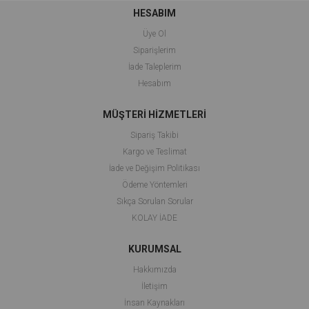
HESABIM
Üye Ol
Siparişlerim
İade Taleplerim
Hesabım
MÜŞTERİ HİZMETLERİ
Sipariş Takibi
Kargo ve Teslimat
İade ve Değişim Politikası
Ödeme Yöntemleri
Sıkça Sorulan Sorular
KOLAY İADE
KURUMSAL
Hakkımızda
İletişim
İnsan Kaynakları