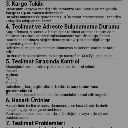
3. Kargo Takibi
Siparişiniz kargoya verildiğinde, tarafınıza SMS veya e-posta yoluyla
kargo takip numarası
iletilecektir.
Bu takip numarası ile gönderinizi DHL’in resmi internet sitesi üzerinden
kolaylıkla takip edebilirsiniz.
4. Teslimat ve Adreste Bulunamama Durumu
Kargo firması, siparişinizi belirttiğiniz teslimat adresine teslim eder.
Teslimat sırasında adreste bulunmamanız halinde, kargo firması
tarafından tarafınıza bilgilendirme yapılır ve paketiniz ilgili kargo
şubesine yönlendirilir.
Belirtilen süre içerisinde teslim alınmayan siparişler tarafımıza iade
edilir.
Bu durumda oluşabilecek ek kargo masrafları ALICI’ya ait olabilir.
5. Teslimat Sırasında Kontrol
Siparişinizi teslim alırken paketi mutlaka kontrol ediniz.
Hasarlı
Açılmış
Ezilmiş
Yırtılmış
paketlerde, kargo görevlisi ile birlikte
tutanak tutulması
gerekmektedir
.
Tutanaksız hasar bildirimlerinde sorumluluk kabul edilmeyebilir.
6. Hasarlı Ürünler
Hasarlı ürün teslim almanız durumunda, en kısa sürede bizimle
iletişime geçmeniz gerekmektedir.
Yapılacak inceleme sonucunda, ürün değişimi veya iade süreci
başlatılacaktır.
7. Teslimat Problemleri