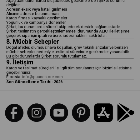
Aşağıdaki durumlarda oluşabilecek gecikmelerden Şirket sorumlu
değildir:
Adresin eksik veya hatalı girilmesi
Alıcının adreste bulunmaması
Kargo firması kaynaklı gecikmeler
Yoğunluk ve kampanya dönemleri
Şirket, bu durumlarda süreci takip ederek destek sağlamaktadır.
Şirket, teslimatın gerçekleştirilememesi durumunda ALICI ile iletişime
geçerek siparişin iptali ve ücret iadesi hakkını saklı tutar.
8. Mücbir Sebepler
Doğal afetler, olumsuz hava koşulları, grev, teknik arızalar ve benzeri
mücbir sebepler nedeniyle teslimat sürecinde gecikmeler yaşanabilir.
Bu gibi durumlarda Şirket sorumlu tutulamaz.
9. İletişim
Kargo ve teslimat süreçleri ile ilgili tüm sorularınız için bizimle iletişime
geçebilirsiniz:
E-posta:
info@puanestore.com
Son Güncelleme Tarihi: 2026