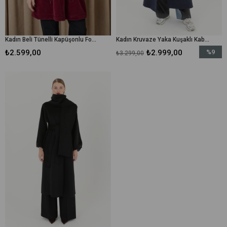
Kadın Beli Tünelli Kapüşonlu Fox Kaban - 15222KBN - Bordo
Kadın Kruvaze Yaka Kuşaklı Kaban - 15170KBN - Lacivert
₺2.599,00
₺2.999,00
%9
₺3.299,00
İndirim
%9İndiri