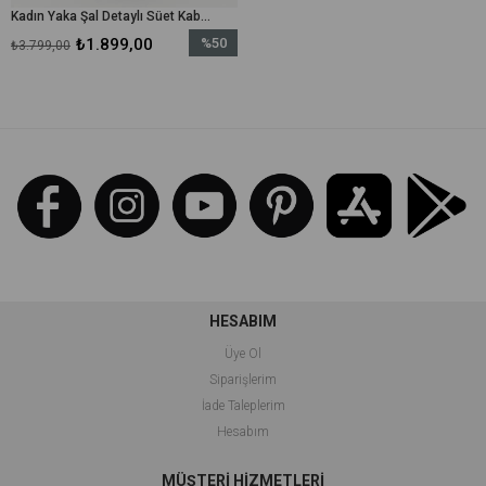
Kadın Yaka Şal Detaylı Süet Kaban - 15186KBN - Siyah
₺1.899,00
%50
₺3.799,00
İndirim
%50İndirim
HESABIM
Üye Ol
Siparişlerim
İade Taleplerim
Hesabım
MÜŞTERİ HİZMETLERİ