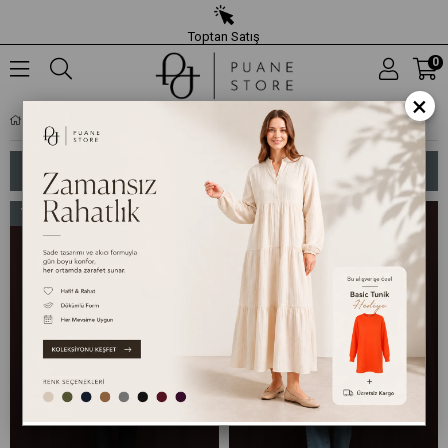
Toptan Satış
0
×
Kaban
SIRALAMA
FILTRELEME
Yeni
Yeni
Ürün
Ürün