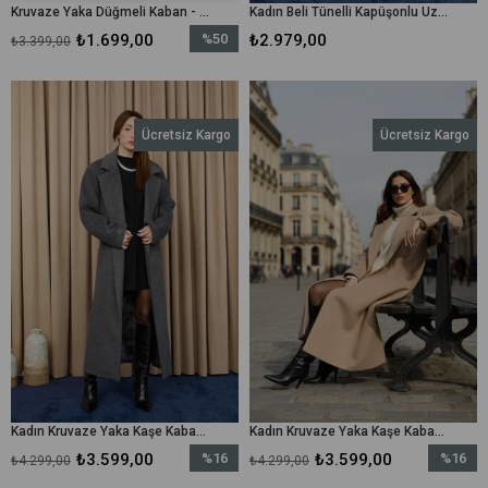
Kruvaze Yaka Düğmeli Kaban - 15191KBN - Bej
Kadın Beli Tünelli Kapüşonlu Uzun Fox Kaban - 15234KBN - Siyah
₺1.699,00
%50
₺2.979,00
₺3.399,00
İndirim
%50İndirim
Ücretsiz Kargo
Ücretsiz Kargo
Kadın Kruvaze Yaka Kaşe Kaban -15237KBN - Antrasit
Kadın Kruvaze Yaka Kaşe Kaban -15237KBN - Bej
₺3.599,00
%16
₺3.599,00
%16
₺4.299,00
₺4.299,00
İndirim
İndirim