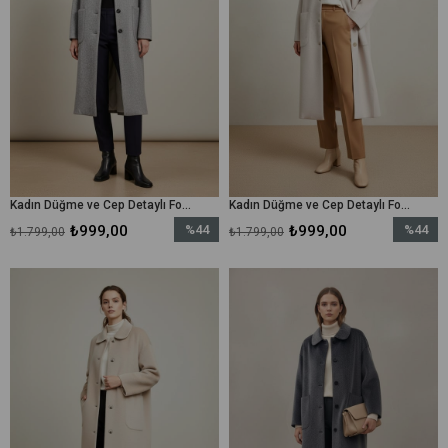
Kadın Düğme ve Cep Detaylı Fox Kaban - 15220KBN - Koyu Gri
Kadın Düğme ve Cep Detaylı Fox Kaban - 15220KBN - Taş
₺999,00
%44
₺999,00
%44
₺1.799,00
₺1.799,00
İndirim
İndirim
%44İndirim
%44İndir