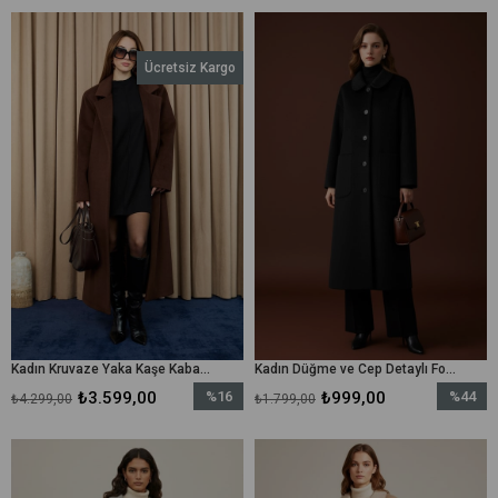
%16İndirim
%16İndir
Ücretsiz Kargo
Kadın Kruvaze Yaka Kaşe Kaban -15237KBN - Kahverengi
Kadın Düğme ve Cep Detaylı Fox Kaban - 15220KBN - Siyah
₺3.599,00
%16
₺999,00
%44
₺4.299,00
₺1.799,00
İndirim
İndirim
%16İndirim
%44İndir