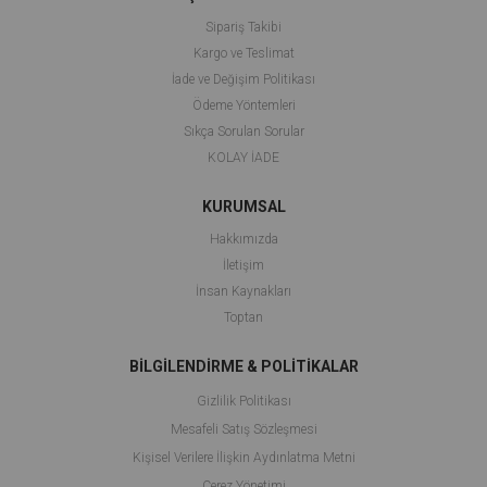
Sipariş Takibi
Kargo ve Teslimat
İade ve Değişim Politikası
Ödeme Yöntemleri
Sıkça Sorulan Sorular
KOLAY İADE
KURUMSAL
Hakkımızda
İletişim
İnsan Kaynakları
Toptan
BİLGİLENDİRME & POLİTİKALAR
Gizlilik Politikası
Mesafeli Satış Sözleşmesi
Kişisel Verilere İlişkin Aydınlatma Metni
Çerez Yönetimi