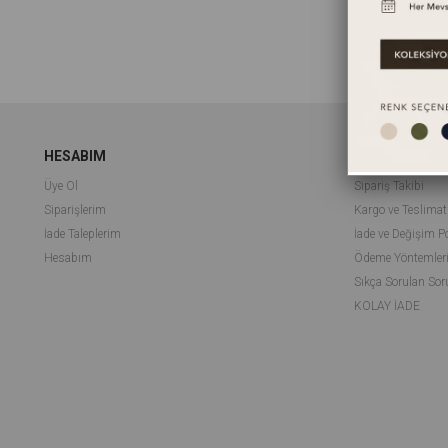
HESABIM
MÜŞTERİ HİZ
Üye Ol
Sipariş Takibi
Siparişlerim
Kargo ve Teslimat
İade Taleplerim
İade ve Değişim Po
Hesabım
Ödeme Yöntemler
Sıkça Sorulan Sor
KOLAY İADE