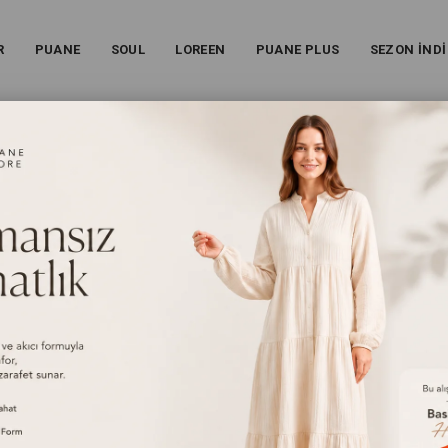
R
PUANE
SOUL
LOREEN
PUANE PLUS
SEZON İNDİ