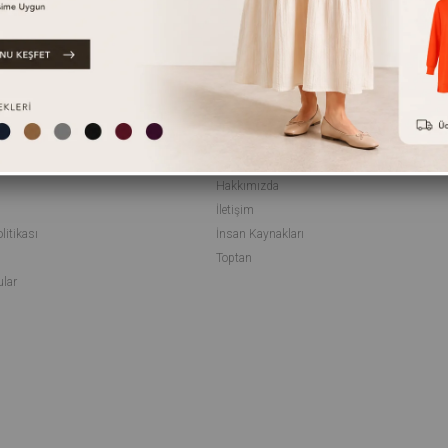
METLERİ
KURUMSAL
Hakkımızda
İletişim
litikası
İnsan Kaynakları
i
Toptan
ular