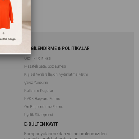
BİLGİLENDİRME & POLİTİKALAR
Gizlilik Politikası
Mesafeli Satış Sözleşmesi
Kişisel Verilere İlişkin Aydınlatma Metni
Çerez Yönetimi
Kullanım Koşulları
KVKK Başvuru Formu
Ön Bilgilendirme Formu
Üyelik Sözleşmesi
E-BÜLTEN KAYIT
Kampanyalarımızdan ve indirimlerimizden
güncel olarak haberdar olun.