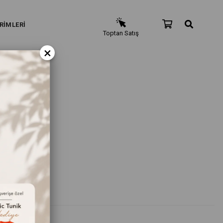
RİMLERİ
Toptan Satış
×