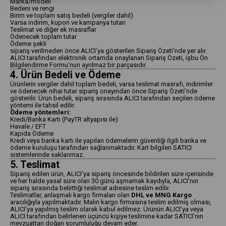
Marka/modeli
Bedeni ve rengi
Birim ve toplam satış bedeli (vergiler dahil)
Varsa indirim, kupon ve kampanya tutarı
Teslimat ve diğer ek masraflar
Ödenecek toplam tutar
Ödeme şekli
sipariş verilmeden önce ALICI’ya gösterilen Sipariş Özeti’nde yer alır.
ALICI tarafından elektronik ortamda onaylanan Sipariş Özeti, işbu Ön
Bilgilendirme Formu’nun ayrılmaz bir parçasıdır.
4. Ürün Bedeli ve Ödeme
Ürünlerin vergiler dahil toplam bedeli, varsa teslimat masrafı, indirimler
ve ödenecek nihai tutar sipariş onayından önce Sipariş Özeti’nde
gösterilir. Ürün bedeli, sipariş sırasında ALICI tarafından seçilen ödeme
yöntemi ile tahsil edilir.
Ödeme yöntemleri:
Kredi/Banka Kartı (PayTR altyapısı ile)
Havale / EFT
Kapıda Ödeme
Kredi veya banka kartı ile yapılan ödemelerin güvenliği ilgili banka ve
ödeme kuruluşu tarafından sağlanmaktadır. Kart bilgileri SATICI
sistemlerinde saklanmaz.
5. Teslimat
Sipariş edilen ürün, ALICI’ya sipariş öncesinde bildirilen süre içerisinde
ve her halde yasal süre olan 30 günü aşmamak kaydıyla, ALICI’nın
sipariş sırasında belirttiği teslimat adresine teslim edilir.
Teslimatlar, anlaşmalı kargo firmaları olan
DHL ve MNG Kargo
aracılığıyla yapılmaktadır. Malın kargo firmasına teslim edilmiş olması,
ALICI’ya yapılmış teslim olarak kabul edilmez. Ürünün ALICI’ya veya
ALICI tarafından belirlenen üçüncü kişiye teslimine kadar SATICI’nın
mevzuattan doğan sorumluluğu devam eder.