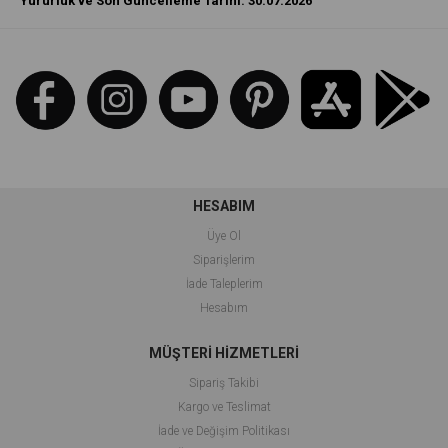
Yürürlük ve Son Güncelleme Tarihi: 30.07.2026
HESABIM
Üye Ol
Siparişlerim
İade Taleplerim
Hesabım
MÜŞTERİ HİZMETLERİ
Sipariş Takibi
Kargo ve Teslimat
İade ve Değişim Politikası