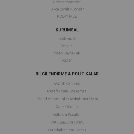
Ödeme Yöntemleri
Sıkça Sorulan Sorular
KOLAY İADE
KURUMSAL
Hakkımızda
İletişim
İnsan Kaynakları
Toptan
BİLGİLENDİRME & POLİTİKALAR
Gizlilik Politikası
Mesafeli Satış Sözleşmesi
Kişisel Verilere İlişkin Aydınlatma Metni
Çerez Yönetimi
Kullanım Koşulları
KVKK Başvuru Formu
Ön Bilgilendirme Formu