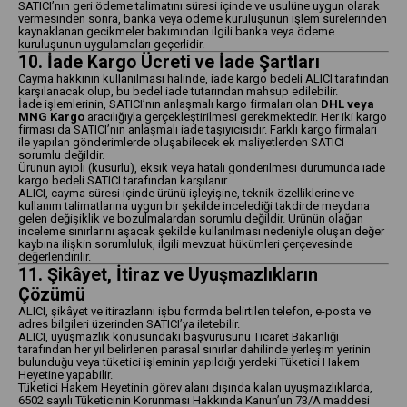
SATICI’nın geri ödeme talimatını süresi içinde ve usulüne uygun olarak
vermesinden sonra, banka veya ödeme kuruluşunun işlem sürelerinden
kaynaklanan gecikmeler bakımından ilgili banka veya ödeme
kuruluşunun uygulamaları geçerlidir.
10. İade Kargo Ücreti ve İade Şartları
Cayma hakkının kullanılması halinde, iade kargo bedeli ALICI tarafından
karşılanacak olup, bu bedel iade tutarından mahsup edilebilir.
İade işlemlerinin, SATICI’nın anlaşmalı kargo firmaları olan
DHL veya
MNG Kargo
aracılığıyla gerçekleştirilmesi gerekmektedir. Her iki kargo
firması da SATICI’nın anlaşmalı iade taşıyıcısıdır. Farklı kargo firmaları
ile yapılan gönderimlerde oluşabilecek ek maliyetlerden SATICI
sorumlu değildir.
Ürünün ayıplı (kusurlu), eksik veya hatalı gönderilmesi durumunda iade
kargo bedeli SATICI tarafından karşılanır.
ALICI, cayma süresi içinde ürünü işleyişine, teknik özelliklerine ve
kullanım talimatlarına uygun bir şekilde incelediği takdirde meydana
gelen değişiklik ve bozulmalardan sorumlu değildir. Ürünün olağan
inceleme sınırlarını aşacak şekilde kullanılması nedeniyle oluşan değer
kaybına ilişkin sorumluluk, ilgili mevzuat hükümleri çerçevesinde
değerlendirilir.
11. Şikâyet, İtiraz ve Uyuşmazlıkların
Çözümü
ALICI, şikâyet ve itirazlarını işbu formda belirtilen telefon, e-posta ve
adres bilgileri üzerinden SATICI’ya iletebilir.
ALICI, uyuşmazlık konusundaki başvurusunu Ticaret Bakanlığı
tarafından her yıl belirlenen parasal sınırlar dahilinde yerleşim yerinin
bulunduğu veya tüketici işleminin yapıldığı yerdeki Tüketici Hakem
Heyetine yapabilir.
Tüketici Hakem Heyetinin görev alanı dışında kalan uyuşmazlıklarda,
6502 sayılı Tüketicinin Korunması Hakkında Kanun’un 73/A maddesi