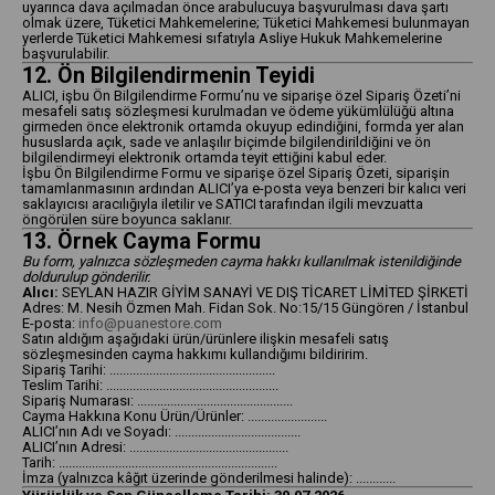
uyarınca dava açılmadan önce arabulucuya başvurulması dava şartı
olmak üzere, Tüketici Mahkemelerine; Tüketici Mahkemesi bulunmayan
yerlerde Tüketici Mahkemesi sıfatıyla Asliye Hukuk Mahkemelerine
başvurulabilir.
12. Ön Bilgilendirmenin Teyidi
ALICI, işbu Ön Bilgilendirme Formu’nu ve siparişe özel Sipariş Özeti’ni
mesafeli satış sözleşmesi kurulmadan ve ödeme yükümlülüğü altına
girmeden önce elektronik ortamda okuyup edindiğini, formda yer alan
hususlarda açık, sade ve anlaşılır biçimde bilgilendirildiğini ve ön
bilgilendirmeyi elektronik ortamda teyit ettiğini kabul eder.
İşbu Ön Bilgilendirme Formu ve siparişe özel Sipariş Özeti, siparişin
tamamlanmasının ardından ALICI’ya e-posta veya benzeri bir kalıcı veri
saklayıcısı aracılığıyla iletilir ve SATICI tarafından ilgili mevzuatta
öngörülen süre boyunca saklanır.
13. Örnek Cayma Formu
Bu form, yalnızca sözleşmeden cayma hakkı kullanılmak istenildiğinde
doldurulup gönderilir.
Alıcı:
SEYLAN HAZIR GİYİM SANAYİ VE DIŞ TİCARET LİMİTED ŞİRKETİ
Adres: M. Nesih Özmen Mah. Fidan Sok. No:15/15 Güngören / İstanbul
E-posta:
info@puanestore.com
Satın aldığım aşağıdaki ürün/ürünlere ilişkin mesafeli satış
sözleşmesinden cayma hakkımı kullandığımı bildiririm.
Sipariş Tarihi: ..................................................
Teslim Tarihi: ....................................................
Sipariş Numarası: ...............................................
Cayma Hakkına Konu Ürün/Ürünler: ........................
ALICI’nın Adı ve Soyadı: ......................................
ALICI’nın Adresi: ................................................
Tarih: ..................................................................
İmza (yalnızca kâğıt üzerinde gönderilmesi halinde): ............