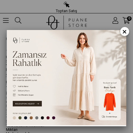
Toptan Satış
0
×
ÖN BİLGİLENDİRME FORMU
1. Satıcı Bilgileri
Unvan: SEYLAN HAZIR GİYİM SANAYİ VE DIŞ TİCARET LİMİTED
ŞİRKETİ
Vergi No: 7670633615
MERSİS No: 0767063361500015
Adres: M. Nesih Özmen Mah. Fidan Sok. No:15/15 Güngören / İstanbul
Telefon:
0 (505) 232 74 71
E-posta:
info@puanestore.com
2. Konu
İşbu Ön Bilgilendirme Formu, ALICI’nın
www.puanestore.com
internet
sitesi üzerinden satın alacağı ürün/ürünlerin satışı ve teslimine ilişkin
olarak, 6502 sayılı Tüketicinin Korunması Hakkında Kanun ve Mesafeli
Sözleşmeler Yönetmeliği hükümleri gereğince, mesafeli satış
sözleşmesi kurulmadan önce bilgilendirilmesini amaçlamaktadır.
3. Ürün ve Sipariş Bilgileri
Satın alınan ürün/ürünlerin;
Türü ve temel nitelikleri
Miktarı