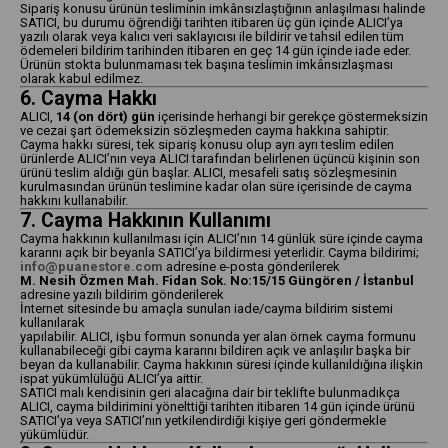
Sipariş konusu ürünün tesliminin imkânsızlaştığının anlaşılması halinde
SATICI, bu durumu öğrendiği tarihten itibaren üç gün içinde ALICI’ya
yazılı olarak veya kalıcı veri saklayıcısı ile bildirir ve tahsil edilen tüm
ödemeleri bildirim tarihinden itibaren en geç 14 gün içinde iade eder.
Ürünün stokta bulunmaması tek başına teslimin imkânsızlaşması
olarak kabul edilmez.
6. Cayma Hakkı
ALICI,
14 (on dört) gün
içerisinde herhangi bir gerekçe göstermeksizin
ve cezai şart ödemeksizin sözleşmeden cayma hakkına sahiptir.
Cayma hakkı süresi, tek sipariş konusu olup ayrı ayrı teslim edilen
ürünlerde ALICI’nın veya ALICI tarafından belirlenen üçüncü kişinin son
ürünü teslim aldığı gün başlar. ALICI, mesafeli satış sözleşmesinin
kurulmasından ürünün teslimine kadar olan süre içerisinde de cayma
hakkını kullanabilir.
7. Cayma Hakkının Kullanımı
Cayma hakkının kullanılması için ALICI’nın 14 günlük süre içinde cayma
kararını açık bir beyanla SATICI’ya bildirmesi yeterlidir. Cayma bildirimi;
info@puanestore.com
adresine e-posta gönderilerek
M. Nesih Özmen Mah. Fidan Sok. No:15/15 Güngören / İstanbul
adresine yazılı bildirim gönderilerek
İnternet sitesinde bu amaçla sunulan iade/cayma bildirim sistemi
kullanılarak
yapılabilir. ALICI, işbu formun sonunda yer alan örnek cayma formunu
kullanabileceği gibi cayma kararını bildiren açık ve anlaşılır başka bir
beyan da kullanabilir. Cayma hakkının süresi içinde kullanıldığına ilişkin
ispat yükümlülüğü ALICI’ya aittir.
SATICI malı kendisinin geri alacağına dair bir teklifte bulunmadıkça
ALICI, cayma bildirimini yönelttiği tarihten itibaren 14 gün içinde ürünü
SATICI’ya veya SATICI’nın yetkilendirdiği kişiye geri göndermekle
yükümlüdür.