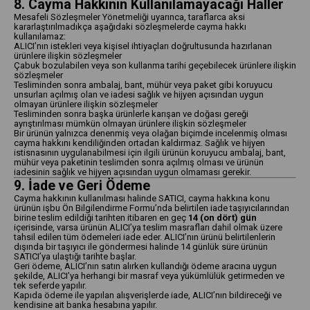
8. Cayma Hakkının Kullanılamayacağı Haller
Mesafeli Sözleşmeler Yönetmeliği uyarınca, taraflarca aksi
kararlaştırılmadıkça aşağıdaki sözleşmelerde cayma hakkı
kullanılamaz:
ALICI’nın istekleri veya kişisel ihtiyaçları doğrultusunda hazırlanan
ürünlere ilişkin sözleşmeler
Çabuk bozulabilen veya son kullanma tarihi geçebilecek ürünlere ilişkin
sözleşmeler
Tesliminden sonra ambalaj, bant, mühür veya paket gibi koruyucu
unsurları açılmış olan ve iadesi sağlık ve hijyen açısından uygun
olmayan ürünlere ilişkin sözleşmeler
Tesliminden sonra başka ürünlerle karışan ve doğası gereği
ayrıştırılması mümkün olmayan ürünlere ilişkin sözleşmeler
Bir ürünün yalnızca denenmiş veya olağan biçimde incelenmiş olması
cayma hakkını kendiliğinden ortadan kaldırmaz. Sağlık ve hijyen
istisnasının uygulanabilmesi için ilgili ürünün koruyucu ambalaj, bant,
mühür veya paketinin teslimden sonra açılmış olması ve ürünün
iadesinin sağlık ve hijyen açısından uygun olmaması gerekir.
9. İade ve Geri Ödeme
Cayma hakkının kullanılması halinde SATICI, cayma hakkına konu
ürünün işbu Ön Bilgilendirme Formu’nda belirtilen iade taşıyıcılarından
birine teslim edildiği tarihten itibaren en geç
14 (on dört) gün
içerisinde, varsa ürünün ALICI’ya teslim masrafları dahil olmak üzere
tahsil edilen tüm ödemeleri iade eder. ALICI’nın ürünü belirtilenlerin
dışında bir taşıyıcı ile göndermesi halinde 14 günlük süre ürünün
SATICI’ya ulaştığı tarihte başlar.
Geri ödeme, ALICI’nın satın alırken kullandığı ödeme aracına uygun
şekilde, ALICI’ya herhangi bir masraf veya yükümlülük getirmeden ve
tek seferde yapılır.
Kapıda ödeme ile yapılan alışverişlerde iade, ALICI’nın bildireceği ve
kendisine ait banka hesabına yapılır.