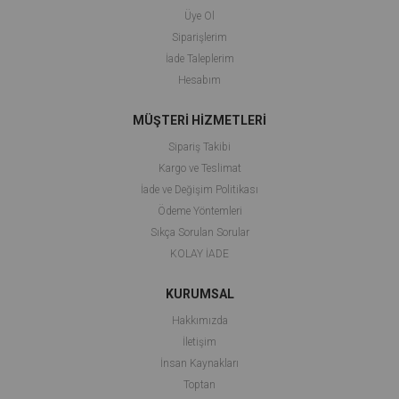
Üye Ol
Siparişlerim
İade Taleplerim
Hesabım
MÜŞTERİ HİZMETLERİ
Sipariş Takibi
Kargo ve Teslimat
İade ve Değişim Politikası
Ödeme Yöntemleri
Sıkça Sorulan Sorular
KOLAY İADE
KURUMSAL
Hakkımızda
İletişim
İnsan Kaynakları
Toptan