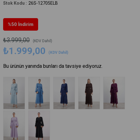
26S-12705ELB
%
50
İndirim
₺3.999,00
(KDV Dahil)
₺1.999,00
(KDV Dahil)
Bu ürünün yanında bunları da tavsiye ediyoruz.