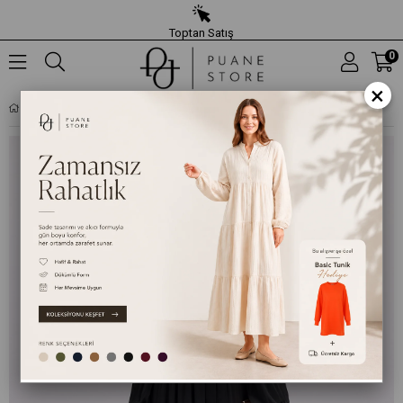
Toptan Satış
0
×
YAKA AKSESUARLI PILISE DETAYLI KUŞAKLI UZUN ELBISE - SIYAH