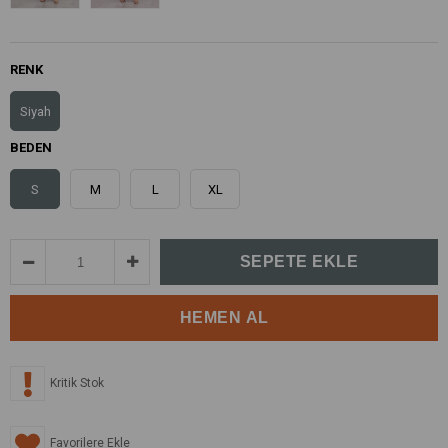
RENK
Siyah
BEDEN
S
M
L
XL
Kritik Stok
Favorilere Ekle