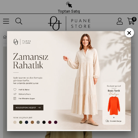
Toptan Satış
0
×
SALAŞ GÖMLEK PANTOLON TAKIMI-14442 - ZEYTIN YEŞILI