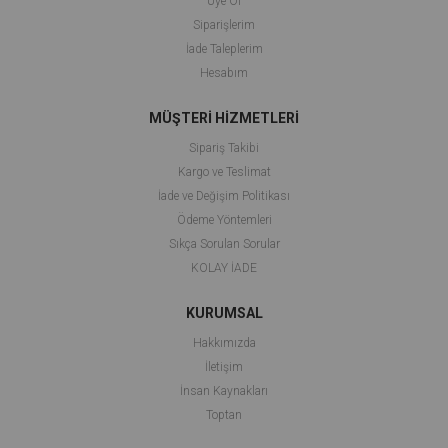
Üye Ol
Siparişlerim
İade Taleplerim
Hesabım
MÜŞTERİ HİZMETLERİ
Sipariş Takibi
Kargo ve Teslimat
İade ve Değişim Politikası
Ödeme Yöntemleri
Sıkça Sorulan Sorular
KOLAY İADE
KURUMSAL
Hakkımızda
İletişim
İnsan Kaynakları
Toptan