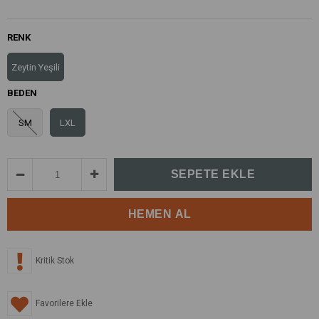
RENK
Zeytin Yeşili
BEDEN
SM
LXL
Kritik Stok
Favorilere Ekle