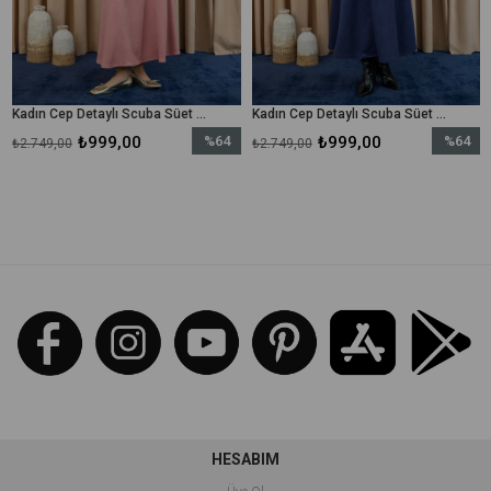
Kadın Cep Detaylı Scuba Süet Ceket Takım - 14397TKM - Gül Kurusu
Kadın Cep Detaylı Scuba Süet Ceket Takım - 14397TKM - Lacivert
₺999,00
%64
₺999,00
%64
49,00
₺2.749,00
₺4.299
İndirim
İndirim
%64İndirim
%64İndirim
HESABIM