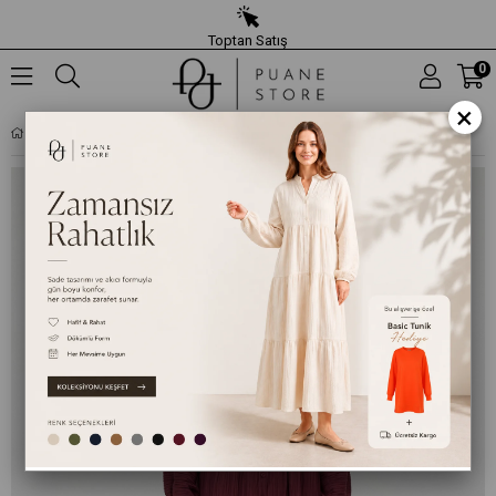
Toptan Satış
0
×
KADIN V YAKA KATLI ELBISE – 32461ELB - BORDO