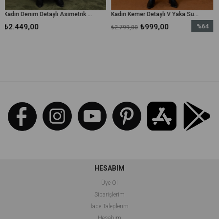
Kadın Denim Detaylı Asimetrik Kesim Elbise - 32414ELB - Siyah
Kadın Kemer Detaylı V Yaka Süet Elbise - 32406ELB - Bordo
₺999,00
%64
₺99
₺2.799,00
₺2.799,00
İndirim
%64İndirim
HESABIM
Üye Ol
Siparişlerim
İade Taleplerim
Hesabım