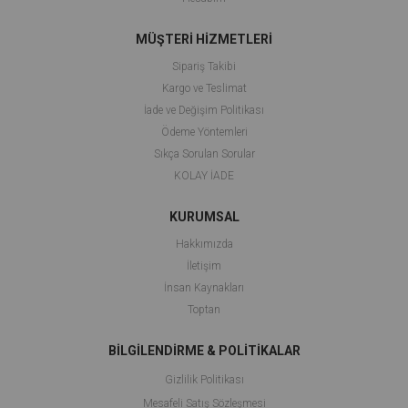
MÜŞTERİ HİZMETLERİ
Sipariş Takibi
Kargo ve Teslimat
İade ve Değişim Politikası
Ödeme Yöntemleri
Sıkça Sorulan Sorular
KOLAY İADE
KURUMSAL
Hakkımızda
İletişim
İnsan Kaynakları
Toptan
BİLGİLENDİRME & POLİTİKALAR
Gizlilik Politikası
Mesafeli Satış Sözleşmesi