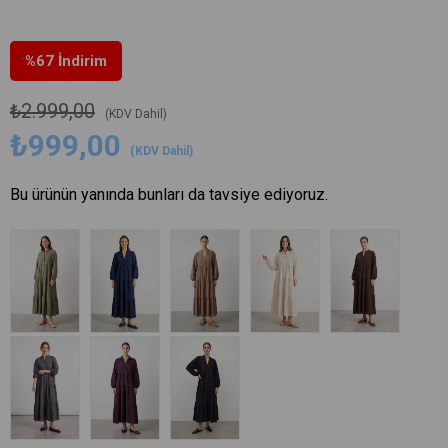
%
67
İndirim
₺2.999,00
(KDV Dahil)
₺999,00
(KDV Dahil)
Bu ürünün yanında bunları da tavsiye ediyoruz.