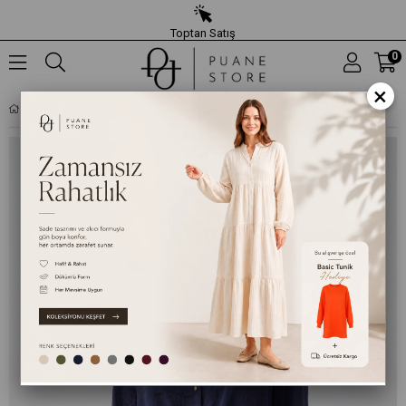
Toptan Satış
0
×
KADIN TOKA DETAYLI GÖMLEK - 10795GML - LACIVERT