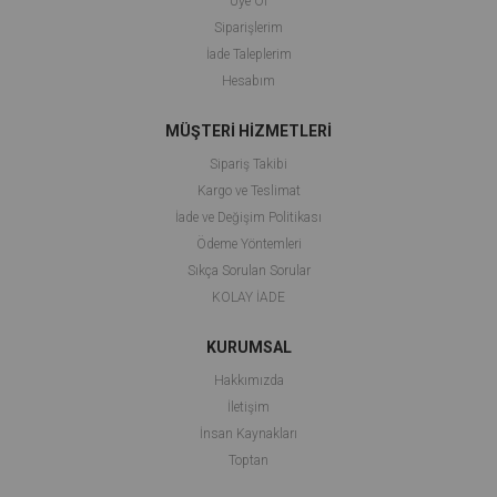
Üye Ol
Siparişlerim
İade Taleplerim
Hesabım
MÜŞTERİ HİZMETLERİ
Sipariş Takibi
Kargo ve Teslimat
İade ve Değişim Politikası
Ödeme Yöntemleri
Sıkça Sorulan Sorular
KOLAY İADE
KURUMSAL
Hakkımızda
İletişim
İnsan Kaynakları
Toptan