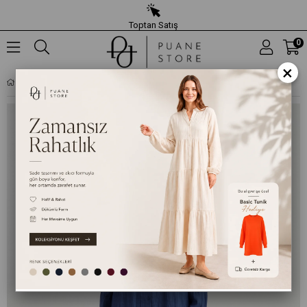
Toptan Satış
0
×
KADIN TAŞ DETAYLI UZUN GÖMLEK TUNIK- 10799TUN - İNDIGO