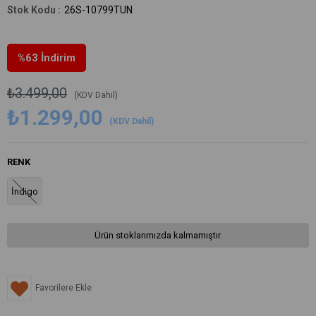
26S-10799TUN
%
63
İndirim
₺3.499,00
(KDV Dahil)
₺1.299,00
(KDV Dahil)
RENK
İndigo
Ürün stoklarımızda kalmamıştır.
Favorilere Ekle