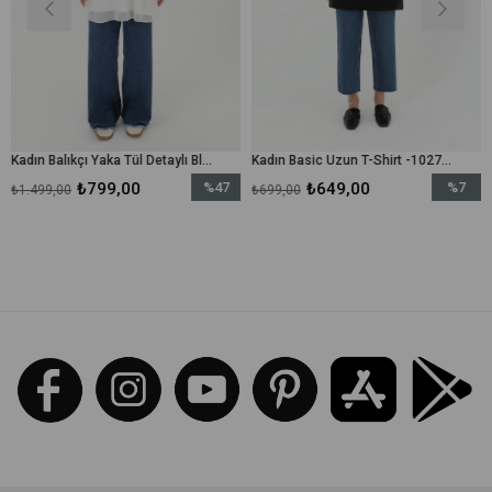
Kadın Balıkçı Yaka Tül Detaylı Bluz - 10269TUN - Ekru
Kadın Basic Uzun T-Shirt -10271TUN - Siyah
₺799,00
%47
₺649,00
%7
,00
₺699,00
₺699,00
İndirim
İndirim
%47İndirim
%7İndirim