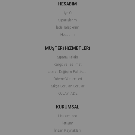
HESABIM
Üye Ol
Siparişlerim
İade Taleplerim
Hesabım
MÜŞTERİ HİZMETLERİ
Sipariş Takibi
Kargo ve Teslimat
İade ve Değişim Politikası
Ödeme Yöntemleri
Sıkça Sorulan Sorular
KOLAY İADE
KURUMSAL
Hakkımızda
İletişim
İnsan Kaynakları