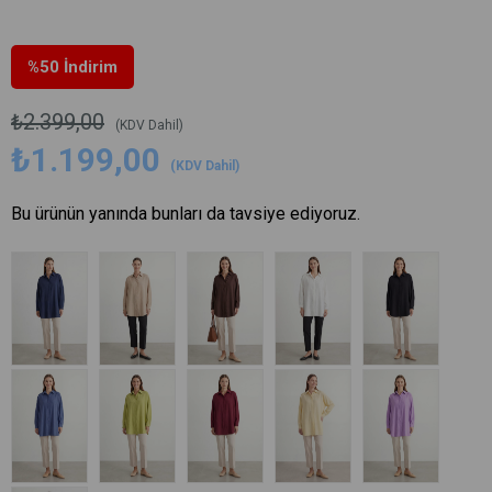
%
50
İndirim
₺2.399,00
(KDV Dahil)
₺1.199,00
(KDV Dahil)
Bu ürünün yanında bunları da tavsiye ediyoruz.