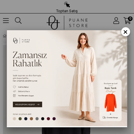
Toptan Satış
0
×
KADIN RAHAT KESIM UZUN GÖMLEK – 10778GML - SIYAH