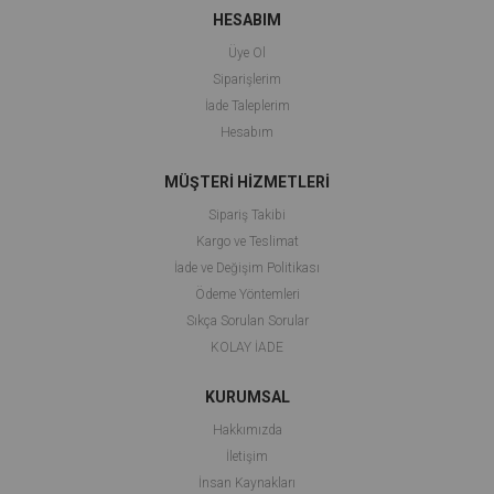
HESABIM
Üye Ol
Siparişlerim
İade Taleplerim
Hesabım
MÜŞTERİ HİZMETLERİ
Sipariş Takibi
Kargo ve Teslimat
İade ve Değişim Politikası
Ödeme Yöntemleri
Sıkça Sorulan Sorular
KOLAY İADE
KURUMSAL
Hakkımızda
İletişim
İnsan Kaynakları