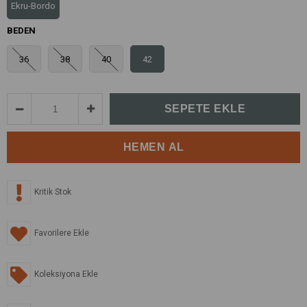
Ekru-Bordo
BEDEN
36
38
40
42
Kritik Stok
Favorilere Ekle
Koleksiyona Ekle