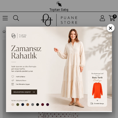
Toptan Satış
0
×
KADIN PUANTIYE DETAYLI KAT KAT ELBISE -20769ELB - EKRU-BORDO