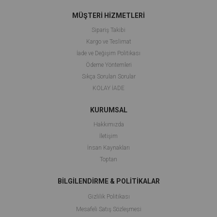
MÜŞTERİ HİZMETLERİ
Sipariş Takibi
Kargo ve Teslimat
İade ve Değişim Politikası
Ödeme Yöntemleri
Sıkça Sorulan Sorular
KOLAY İADE
KURUMSAL
Hakkımızda
İletişim
İnsan Kaynakları
Toptan
BİLGİLENDİRME & POLİTİKALAR
Gizlilik Politikası
Mesafeli Satış Sözleşmesi