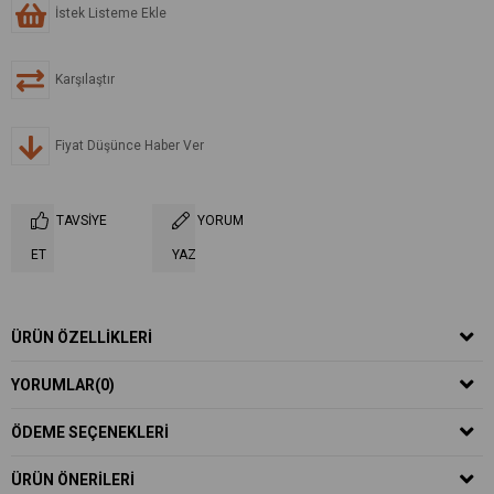
İstek Listeme Ekle
Karşılaştır
Fiyat Düşünce Haber Ver
TAVSIYE
YORUM
ET
YAZ
ÜRÜN ÖZELLIKLERI
YORUMLAR
(0)
ÖDEME SEÇENEKLERI
ÜRÜN ÖNERILERI