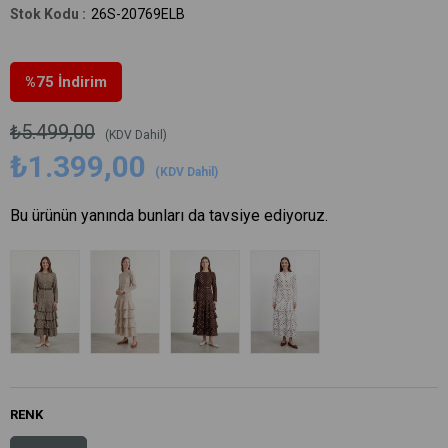
26S-20769ELB
%
75
İndirim
₺5.499,00
(KDV Dahil)
₺1.399,00
(KDV Dahil)
Bu ürünün yanında bunları da tavsiye ediyoruz.
RENK