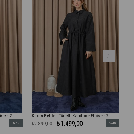
Kadın Belden Tünelli Kapitone Elbise - 20713ELB - Lacivert
Kadın Belden Tünelli Kapitone Elbise - 20713ELB - Siyah
₺1.499,00
%48
₺2.899,00
%48
İndirim
İndirim