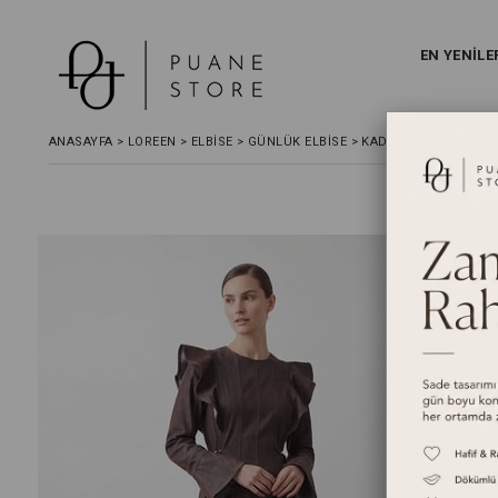
EN YENİLE
ANASAYFA
>
LOREEN
>
ELBİSE
>
GÜNLÜK ELBISE
>
KADIN OMUZ FIRFIR D