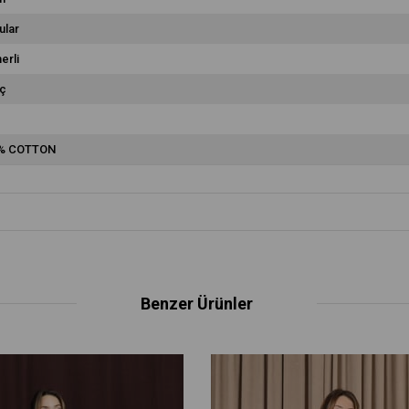
ular
erli
ç
% COTTON
Benzer Ürünler