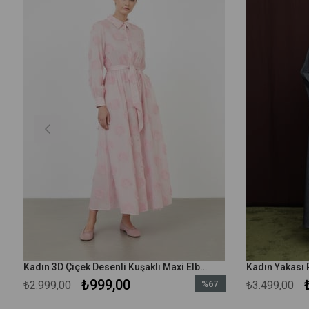
Kadın 3D Çiçek Desenli Kuşaklı Maxi Elbise -20695ELB - Pembe
₺999,00
₺2.999,00
%67
₺3.499,00
m
İndirim