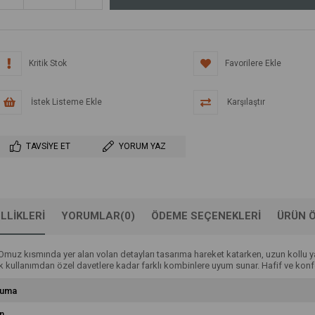
Kritik Stok
Favorilere Ekle
İstek Listeme Ekle
Karşılaştır
TAVSIYE ET
YORUM YAZ
LLIKLERI
YORUMLAR
(0)
ÖDEME SEÇENEKLERI
ÜRÜN Ö
r. Omuz kısmında yer alan volan detayları tasarıma hareket katarken, uzun koll
ük kullanımdan özel davetlere kadar farklı kombinlere uyum sunar. Hafif ve konfor
uma
n