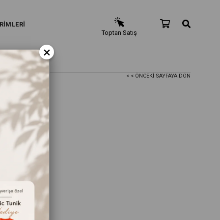
RİMLERİ
Toptan Satış
×
< < ÖNCEKI SAYFAYA DÖN
- Kahverengi