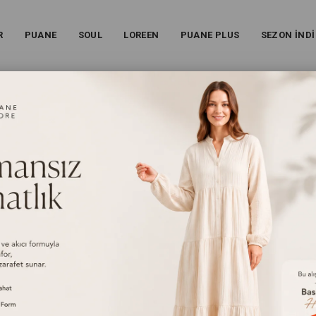
R
PUANE
SOUL
LOREEN
PUANE PLUS
SEZON İNDİ
ETAYLI UZUN DENIM ELBISE -20766ELB - KAHVERENGI
Kadın Omuz Fırfır Detaylı Uzun Denim Elbise -20766ELB 
26S-20766ELB
%
58
İndirim
₺5.999,00
(KDV Dahil)
₺2.499,00
(KDV Dahil)