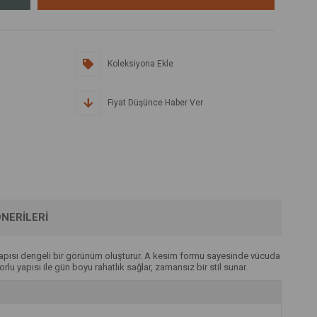
Koleksiyona Ekle
Fiyat Düşünce Haber Ver
NERILERI
u yapısı dengeli bir görünüm oluşturur. A kesim formu sayesinde vücuda
lu yapısı ile gün boyu rahatlık sağlar, zamansız bir stil sunar.