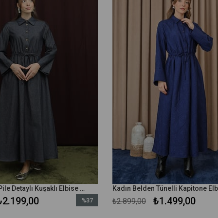
Kadın Yakası Pile Detaylı Kuşaklı Elbise - 20703ELB - Lacivert
₺2.199,00
₺1.499,00
%37
₺2.899,00
İndirim