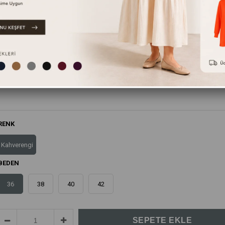
Bu ürünün yanında bunları da tavsiye ediyoruz.
RENK
Kahverengi
BEDEN
36
38
40
42