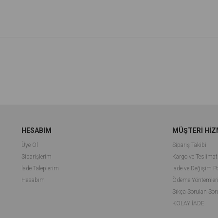
irim
%67İndirim
HESABIM
MÜŞTERİ HİZ
Üye Ol
Sipariş Takibi
Siparişlerim
Kargo ve Teslimat
İade Taleplerim
İade ve Değişim Po
Hesabım
Ödeme Yöntemler
Sıkça Sorulan Sor
KOLAY İADE