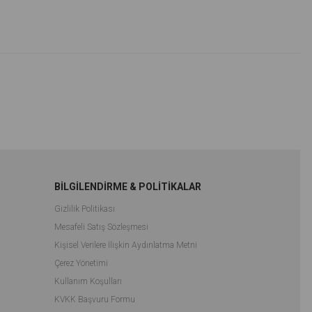
%48İndirim
%48İndirim
BİLGİLENDİRME & POLİTİKALAR
Gizlilik Politikası
Mesafeli Satış Sözleşmesi
Kişisel Verilere İlişkin Aydınlatma Metni
Çerez Yönetimi
Kullanım Koşulları
KVKK Başvuru Formu