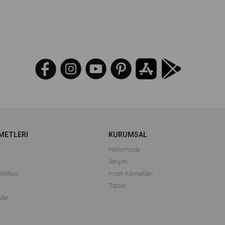
%37İndirim
METLERİ
KURUMSAL
Hakkımızda
İletişim
litikası
İnsan Kaynakları
i
Toptan
ular