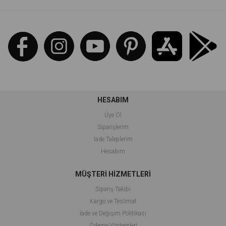
HESABIM
Üye Ol
Siparişlerim
İade Taleplerim
Hesabım
MÜŞTERİ HİZMETLERİ
Sipariş Takibi
Kargo ve Teslimat
İade ve Değişim Politikası
Ödeme Yöntemleri