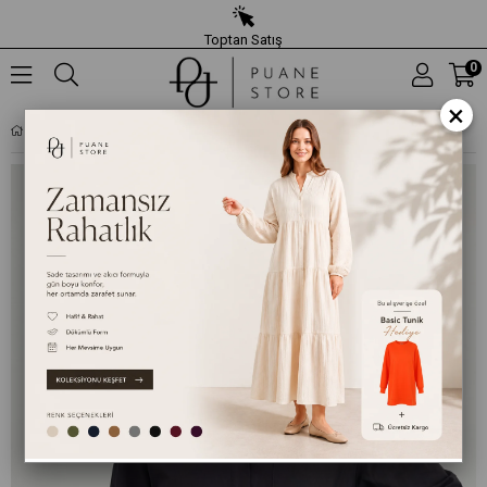
Toptan Satış
0
×
KADIN KEMERLI DÜĞMELI PAMUKLU TUNIK – 20726TUN - SIYAH