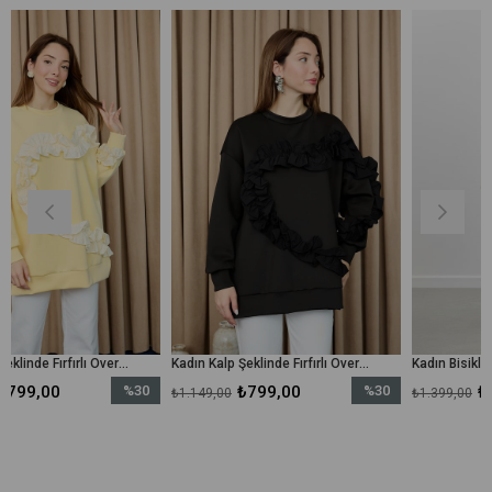
Kadın Kalp Şeklinde Fırfırlı Oversize Tunik - 20715TUN - Sarı-Bej
Kadın Kalp Şeklinde Fırfırlı Oversize Tunik - 20715TUN - Siyah-Siyah
%30
₺799,00
%30
₺899,00
₺1.149,00
₺1.399,00
İndirim
İndirim
%30İndirim
%30İndirim