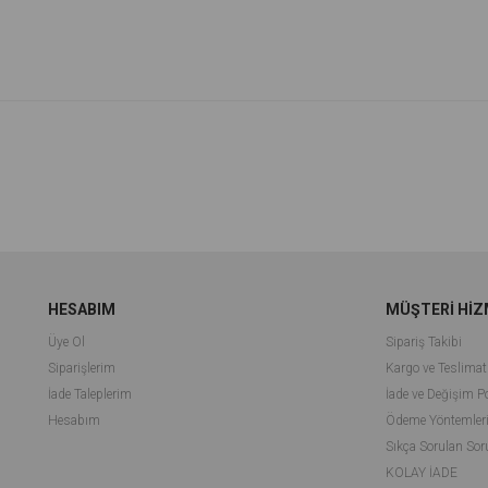
m
irim
HESABIM
MÜŞTERİ HİZ
Üye Ol
Sipariş Takibi
Siparişlerim
Kargo ve Teslimat
İade Taleplerim
İade ve Değişim Po
Hesabım
Ödeme Yöntemler
Sıkça Sorulan Sor
KOLAY İADE