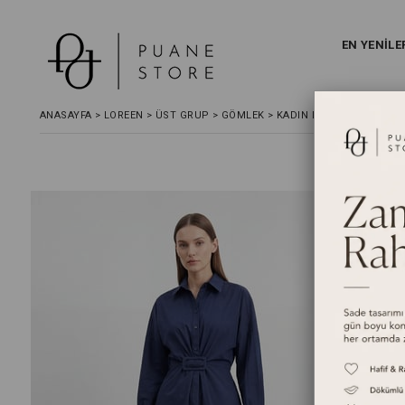
EN YENİLE
ANASAYFA
>
LOREEN
>
ÜST GRUP
>
GÖMLEK
>
KADIN KEMER DETAYLI K