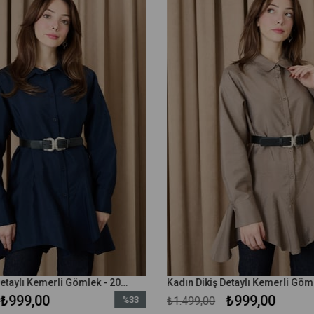
Kadın Dikiş Detaylı Kemerli Gömlek - 20708GML - Lacivert
₺999,00
₺999,00
%33
₺1.499,00