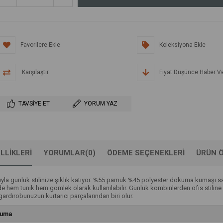
Favorilere Ekle
Koleksiyona Ekle
Karşılaştır
Fiyat Düşünce Haber V
TAVSIYE ET
YORUM YAZ
LLIKLERI
YORUMLAR
(0)
ÖDEME SEÇENEKLERI
ÜRÜN Ö
ıyla günlük stilinize şıklık katıyor. %55 pamuk %45 polyester dokuma kumaşı sa
 hem tunik hem gömlek olarak kullanılabilir. Günlük kombinlerden ofis stiline ka
 gardırobunuzun kurtarıcı parçalarından biri olur.
uma