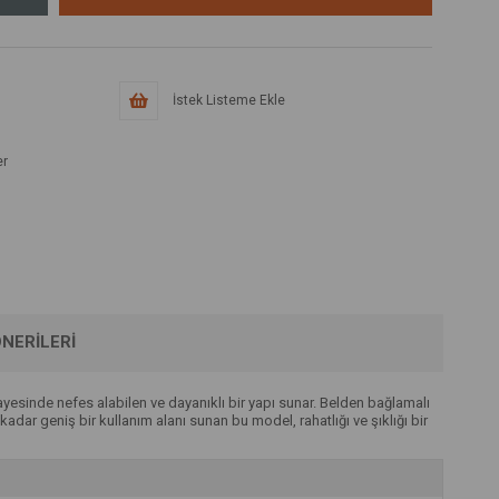
İstek Listeme Ekle
er
NERILERI
yesinde nefes alabilen ve dayanıklı bir yapı sunar. Belden bağlamalı
dar geniş bir kullanım alanı sunan bu model, rahatlığı ve şıklığı bir