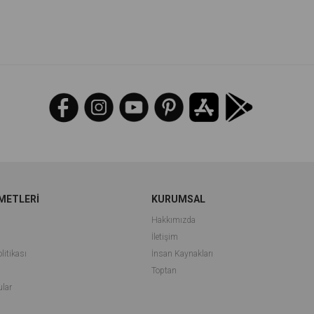
İndirim
%33İndirim
METLERİ
KURUMSAL
Hakkımızda
İletişim
litikası
İnsan Kaynakları
i
Toptan
ular