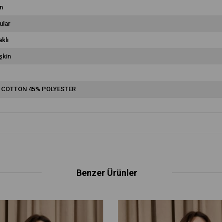
n
ular
klı
şkin
 COTTON 45% POLYESTER
Benzer Ürünler