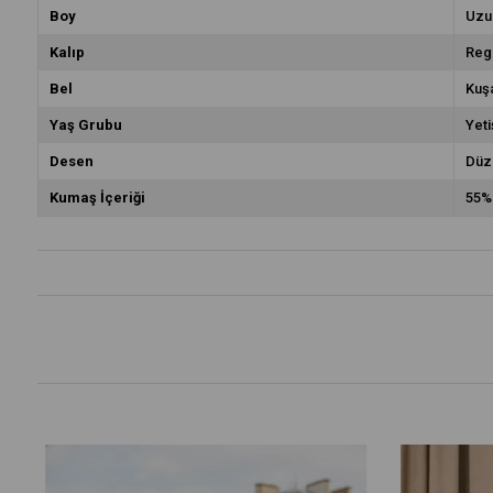
Boy
Uzu
Kalıp
Reg
Bel
Kuşa
Yaş Grubu
Yeti
Desen
Düz
Kumaş İçeriği
55%