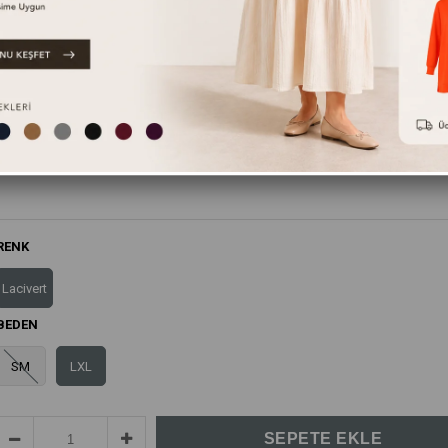
Bu ürünün yanında bunları da tavsiye ediyoruz.
RENK
Lacivert
BEDEN
SM
LXL