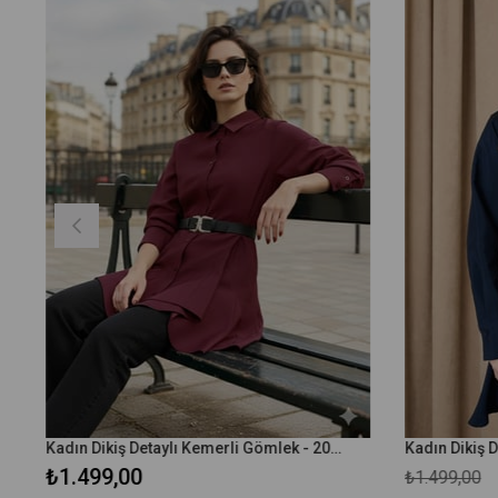
Kadın Dikiş Detaylı Kemerli Gömlek - 20708GML - Bordo
₺1.499,00
₺1.499,00