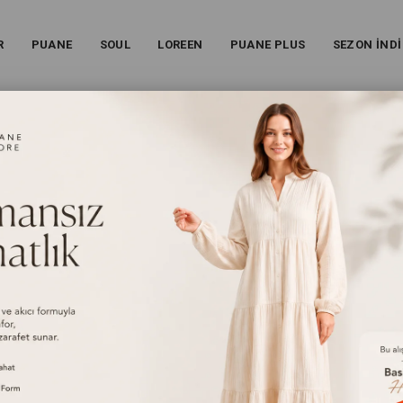
R
PUANE
SOUL
LOREEN
PUANE PLUS
SEZON İNDİ
UŞAKLI GÖMLEK – 20761GML - LACIVERT
Kadın Kemer Detaylı Kuşaklı Gömlek – 20761GML - Laciv
26S-20761GML
%
50
İndirim
₺3.199,00
(KDV Dahil)
₺1.599,00
(KDV Dahil)