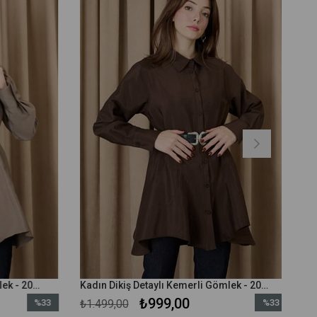
Kadın Dikiş Detaylı Kemerli Gömlek - 20708GML - Vizon
Kadın Dikiş Detaylı Kemerli Gömlek - 20708GML - Kahverengi
₺999,00
%33
₺1.499,00
%33