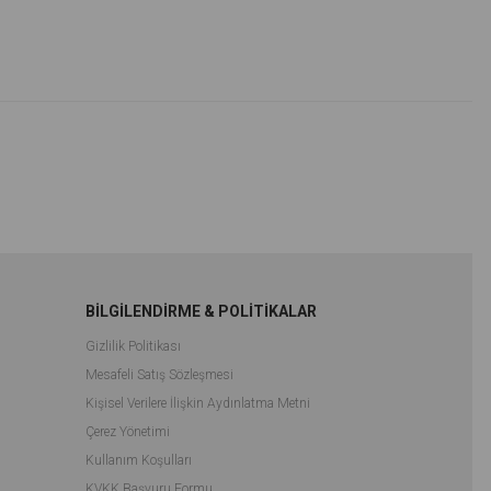
İndirim
İndirim
%33İndirim
%33İndirim
BİLGİLENDİRME & POLİTİKALAR
Gizlilik Politikası
Mesafeli Satış Sözleşmesi
Kişisel Verilere İlişkin Aydınlatma Metni
Çerez Yönetimi
Kullanım Koşulları
KVKK Başvuru Formu