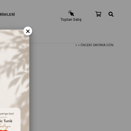
RİMLERİ
Toptan Satış
×
< < ÖNCEKI SAYFAYA DÖN
ert