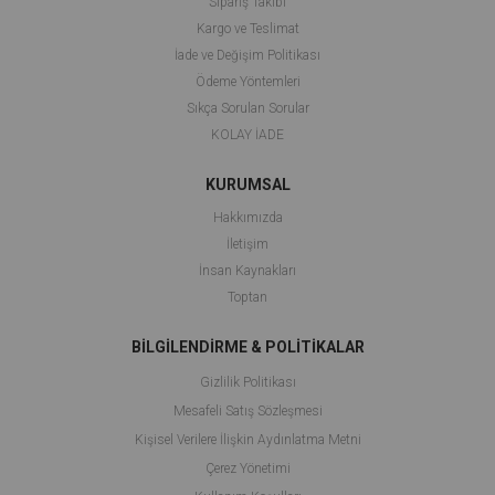
Sipariş Takibi
Kargo ve Teslimat
İade ve Değişim Politikası
Ödeme Yöntemleri
Sıkça Sorulan Sorular
KOLAY İADE
KURUMSAL
Hakkımızda
İletişim
İnsan Kaynakları
Toptan
BİLGİLENDİRME & POLİTİKALAR
Gizlilik Politikası
Mesafeli Satış Sözleşmesi
Kişisel Verilere İlişkin Aydınlatma Metni
Çerez Yönetimi