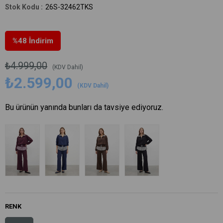
26S-32462TKS
%
48
İndirim
₺4.999,00
(KDV Dahil)
₺2.599,00
(KDV Dahil)
Bu ürünün yanında bunları da tavsiye ediyoruz.
RENK