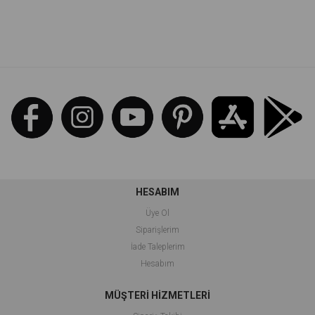
İndirim
İndirim
%77İndirim
%70İndirim
HESABIM
Üye Ol
Siparişlerim
İade Taleplerim
Hesabım
MÜŞTERİ HİZMETLERİ