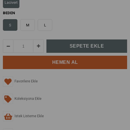
Lacivert
BEDEN
S
M
L
Favorilere Ekle
Koleksiyona Ekle
İstek Listeme Ekle