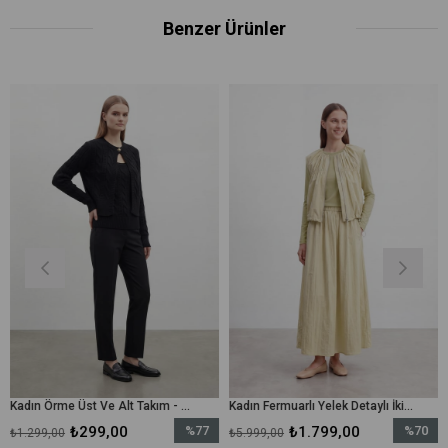
Benzer Ürünler
Kadın Örme Üst Ve Alt Takım - 31778TKS - Siyah
Kadın Fermuarlı Yelek Detaylı İkili Elbise – 26S-32509TKS - Zeytin Yeşili
₺299,00
%77
₺1.799,00
%70
0
₺5.999,00
₺5.499,00