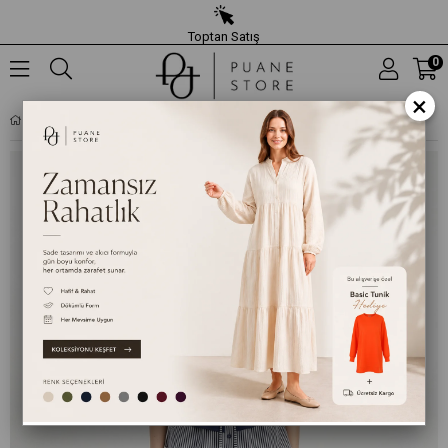
Toptan Satış
0
×
KADIN DÜZ DESENLI DOKUMA TUNIK PANTOLON TAKIM – 32462TKS - LACIVERT