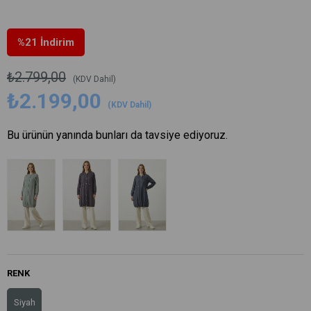
%
21
İndirim
₺2.799,00
(KDV Dahil)
₺2.199,00
(KDV Dahil)
Bu ürünün yanında bunları da tavsiye ediyoruz.
RENK
Siyah