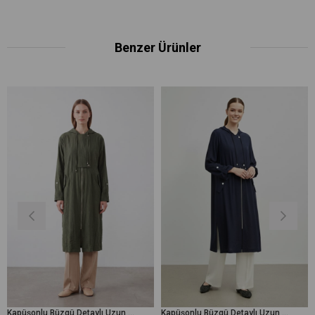
Benzer Ürünler
Kapüşonlu Büzgü Detaylı Uzun kap-15254 - Haki
Kapüşonlu Büzgü Detaylı Uzun kap-15254 - Lacivert