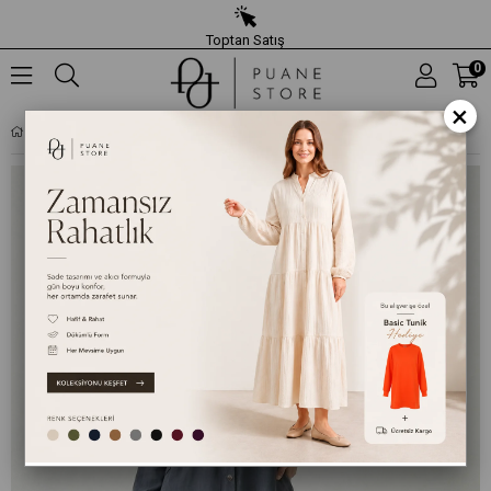
Toptan Satış
0
×
KADIN DÜĞME DETAYLI MODAL KAP - 15259KAP - SIYAH