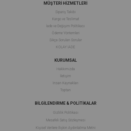
MÜŞTERİ HİZMETLERİ
Sipariş Takibi
Kargo ve Teslimat
İade ve Değişim Politikası
Ödeme Yöntemleri
Sıkça Sorulan Sorular
KOLAY İADE
KURUMSAL
Hakkımızda
İletişim
İnsan Kaynakları
Toptan
BİLGİLENDİRME & POLİTİKALAR
Gizlilik Politikası
Mesafeli Satış Sözleşmesi
Kişisel Verilere İlişkin Aydınlatma Metni