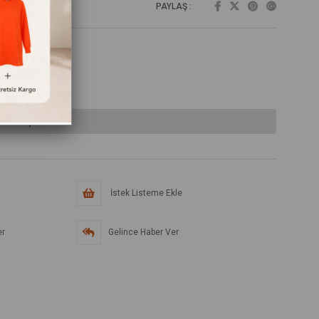
PAYLAŞ :
lmamıştır.
İstek Listeme Ekle
er
Gelince Haber Ver