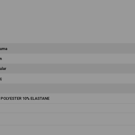
uma
n
ular
ç
 POLYESTER 10% ELASTANE