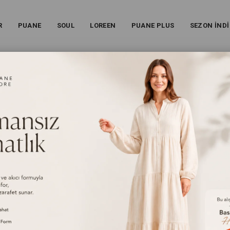
R
PUANE
SOUL
LOREEN
PUANE PLUS
SEZON İNDİ
TAYLI PANTOLON - 32186PNT - SIYAH
Kadın Desenli Astar Detaylı Pantolon - 32186PNT - Siyah
25S-32186PNT
%
25
İndirim
₺1.199,00
(KDV Dahil)
₺899,00
(KDV Dahil)