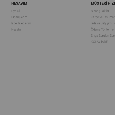
HESABIM
MÜŞTERİ HİZ
Üye Ol
Sipariş Takibi
Siparişlerim
Kargo ve Teslimat
İade Taleplerim
İade ve Değişim Po
Hesabım
Ödeme Yöntemler
Sıkça Sorulan Sor
KOLAY İADE