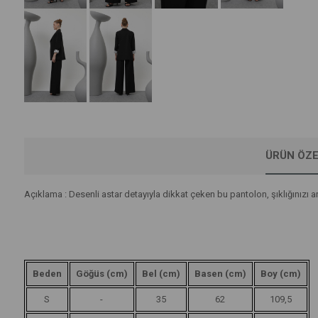
ÜRÜN ÖZE
Açıklama : Desenli astar detayıyla dikkat çeken bu pantolon, şıklığınızı 
Beden
Göğüs (cm)
Bel (cm)
Basen (cm)
Boy (cm)
S
-
35
62
109,5