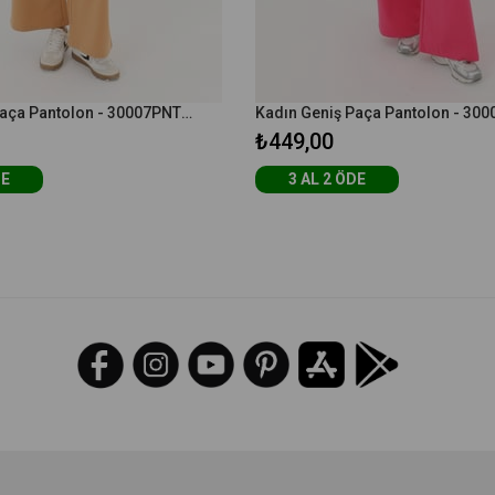
Kadın Geniş Paça Pantolon - 30007PNT - Deve Tüyü
₺449,00
DE
3 AL 2 ÖDE