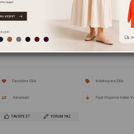
RENK
Siyah
Ürün stoklarımızda ka
Favorilere Ekle
Koleksiyona Ekle
Karşılaştır
Fiyat Düşünce Haber V
TAVSIYE ET
YORUM YAZ