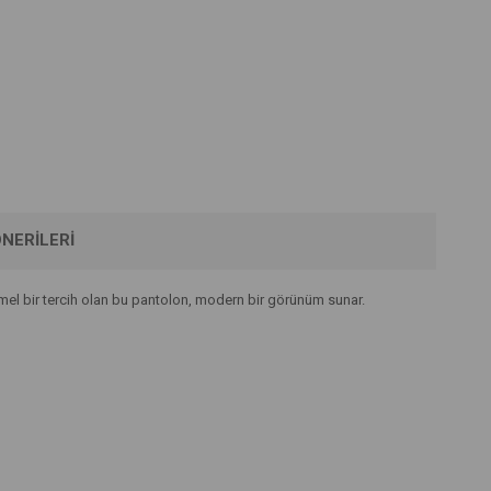
NERILERI
mmel bir tercih olan bu pantolon, modern bir görünüm sunar.