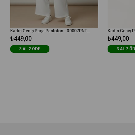
Kadın Geniş Paça Pantolon - 30007PNT - Ekru
₺449,00
₺449,00
3 AL 2 ÖDE
3 AL 2 Ö