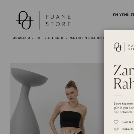
EN YENİLE
ANASAYFA
>
SOUL
>
ALT GRUP
>
PANTOLON
>
KADIN DESENLI ASTAR DE