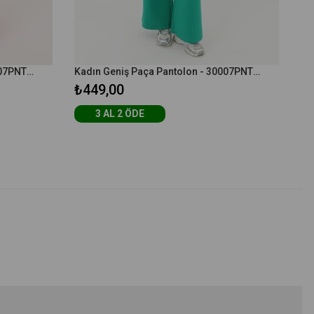
Kadın Geniş Paça Pantolon - 30007PNT - Fuşya
Kadın Geniş Paça Pantolon - 30007PNT - Yeşil
₺449,00
3 AL 2 ÖDE