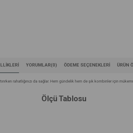
LLIKLERI
YORUMLAR
(0)
ÖDEME SEÇENEKLERI
ÜRÜN Ö
artırırken rahatlığınızı da sağlar. Hem gündelik hem de şık kombinler için müke
Ölçü Tablosu