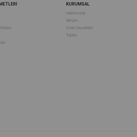
METLERİ
KURUMSAL
Hakkımızda
İletişim
litikası
İnsan Kaynakları
i
Toptan
ular