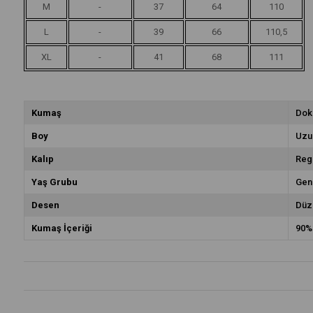
M
-
37
64
110
L
-
39
66
110,5
XL
-
41
68
111
Kumaş
Dok
Boy
Uzu
Kalıp
Reg
Yaş Grubu
Gen
Desen
Düz
Kumaş İçeriği
90%