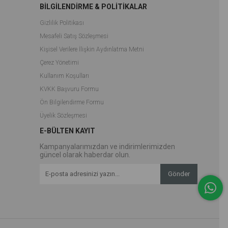
BİLGİLENDİRME & POLİTİKALAR
Gizlilik Politikası
Mesafeli Satış Sözleşmesi
Kişisel Verilere İlişkin Aydınlatma Metni
Çerez Yönetimi
Kullanım Koşulları
KVKK Başvuru Formu
Ön Bilgilendirme Formu
Üyelik Sözleşmesi
E-BÜLTEN KAYIT
Kampanyalarımızdan ve indirimlerimizden
güncel olarak haberdar olun.
Gönder