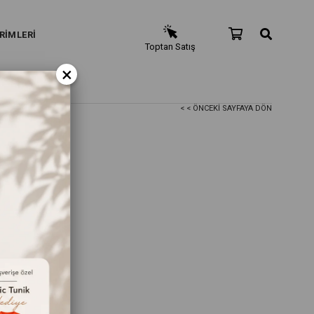
RİMLERİ
Toptan Satış
×
< < ÖNCEKI SAYFAYA DÖN