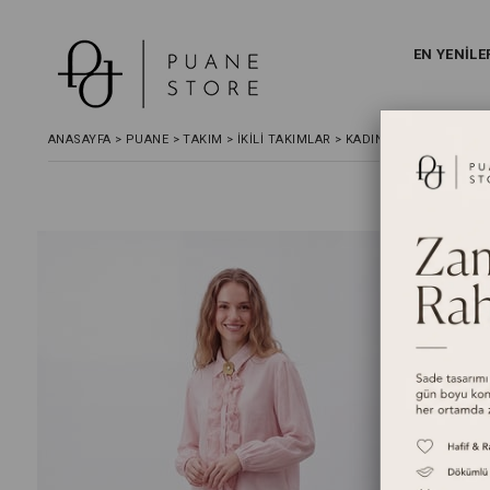
EN YENİLE
ANASAYFA
>
PUANE
>
TAKIM
>
İKILI TAKIMLAR
>
KADIN DANTEL TÜL DET