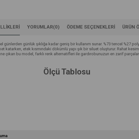
LLIKLERI
YORUMLAR
(0)
ÖDEME SEÇENEKLERI
ÜRÜN Ö
a özel günlerden günlük şıklığa kadar geniş bir kullanım sunar. %73 tencel %27 p
areket katarken, etek kısmındaki dökümlü yapı şık bir siluet oluşturur. Rahat k
çıkan bu model, farklı renk alternatifleri ile gardırobunuzun en zarif parçaları
Ölçü Tablosu
uma