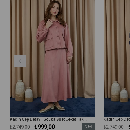
Kadın Cep Detaylı Scuba Süet Ceket Takım - 14397TKM - Gül Kurusu
₺999,00
₺2.749,00
%64
₺2.749,00