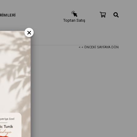
RİMLERİ
Toptan Satış
×
< < ÖNCEKI SAYFAYA DÖN
be