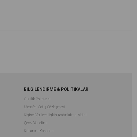
İndirim
İndirim
%33İndirim
%33İndirim
BİLGİLENDİRME & POLİTİKALAR
Gizlilik Politikası
Mesafeli Satış Sözleşmesi
Kişisel Verilere İlişkin Aydınlatma Metni
Çerez Yönetimi
Kullanım Koşulları