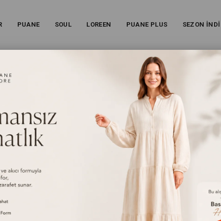
R
PUANE
SOUL
LOREEN
PUANE PLUS
SEZON İNDİ
AYLI ETEKLI TAKIM – 14467TKS - PEMBE
Kadın Dantel Tül Detaylı Etekli Takım – 14467TKS - Pem
26S-14467TKS
%
71
İndirim
₺6.999,00
(KDV Dahil)
₺1.999,00
(KDV Dahil)