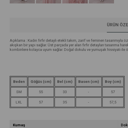
ÜRÜN ÖZE
Açıklama : Kadın fırfır detaylı etekli takım, zarif ve feminen tasarımıyl
akışkan bir yapı sağlar. Üst parçada yer alan fırfır detayları tasarıma h
kombinlere kolayca uyum sağlar. Doğal dokulu ve yumuşak hissiyatı ile öne 
Beden
Göğüs (cm)
Bel (cm)
Basen (cm)
Boy (cm)
SM
55
33
-
57
LXL
57
35
-
57,5
Kumaş
Dok