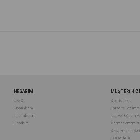
m
İndirim
irim
%64İndirim
HESABIM
MÜŞTERİ HİZ
Üye Ol
Sipariş Takibi
Siparişlerim
Kargo ve Teslimat
İade Taleplerim
İade ve Değişim Po
Hesabım
Ödeme Yöntemler
Sıkça Sorulan Sor
KOLAY İADE