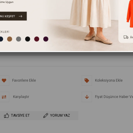
RENK
Pembe
Ürün stoklarımızda ka
Favorilere Ekle
Koleksiyona Ekle
Karşılaştır
Fiyat Düşünce Haber V
TAVSIYE ET
YORUM YAZ