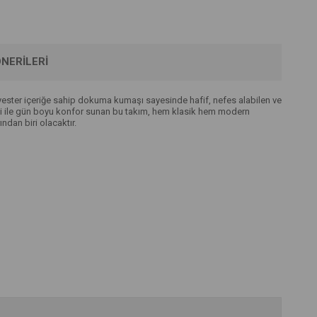
NERILERI
olyester içeriğe sahip dokuma kumaşı sayesinde hafif, nefes alabilen ve
esimi ile gün boyu konfor sunan bu takım, hem klasik hem modern
ndan biri olacaktır.