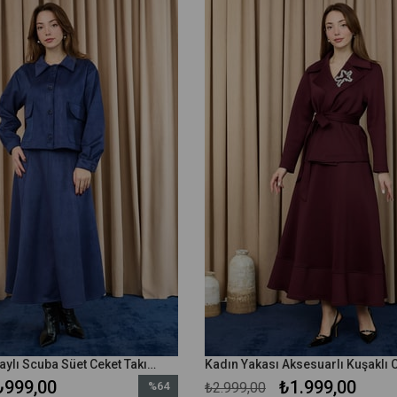
Kadın Cep Detaylı Scuba Süet Ceket Takım - 14397TKM - Lacivert
₺999,00
₺1.999,00
%64
₺2.999,00