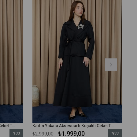
Kadın Yakası Aksesuarlı Kuşaklı Ceket Takım - 14389TKM - Bordo
Kadın Yakası Aksesuarlı Kuşaklı Ceket Takım - 14389TKM - Siyah
₺1.999,00
%33
₺2.999,00
%33