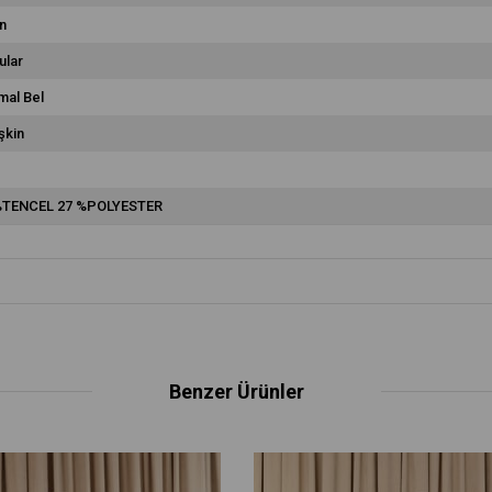
n
ular
mal Bel
şkin
%TENCEL 27 %POLYESTER
Benzer Ürünler