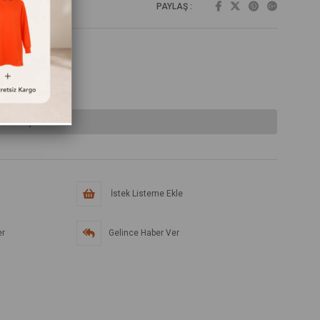
PAYLAŞ :
lmamıştır.
İstek Listeme Ekle
er
Gelince Haber Ver