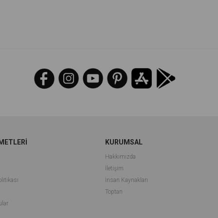
İndirim
%64İndirim
METLERİ
KURUMSAL
Hakkımızda
İletişim
litikası
İnsan Kaynakları
i
Toptan
ular