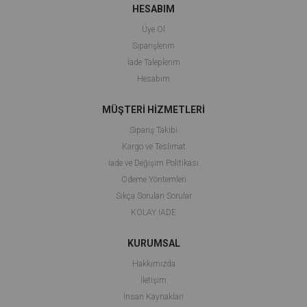
HESABIM
Üye Ol
Siparişlerim
İade Taleplerim
Hesabım
MÜŞTERİ HİZMETLERİ
Sipariş Takibi
Kargo ve Teslimat
İade ve Değişim Politikası
Ödeme Yöntemleri
Sıkça Sorulan Sorular
KOLAY İADE
KURUMSAL
Hakkımızda
İletişim
İnsan Kaynakları