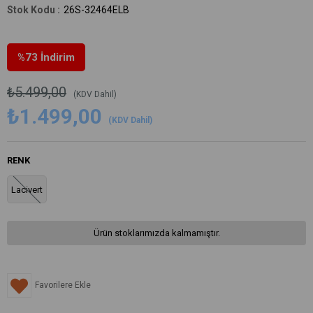
26S-32464ELB
%
73
İndirim
₺5.499,00
(KDV Dahil)
₺1.499,00
(KDV Dahil)
RENK
Lacivert
Ürün stoklarımızda kalmamıştır.
Favorilere Ekle