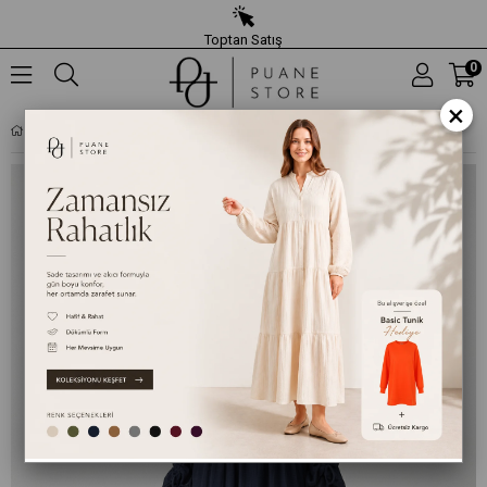
Toptan Satış
0
×
KADIN BÜZGÜ KOL DETAYLI UZUN ELBISE – 32464ELB - LACIVERT