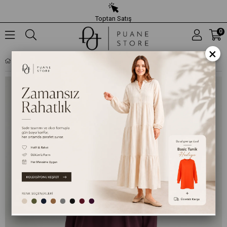
Toptan Satış
0
×
KADIN BÜYÜK BEDEN FERMUAR DETAYLI TUNIK – 19268TUN - BORDO