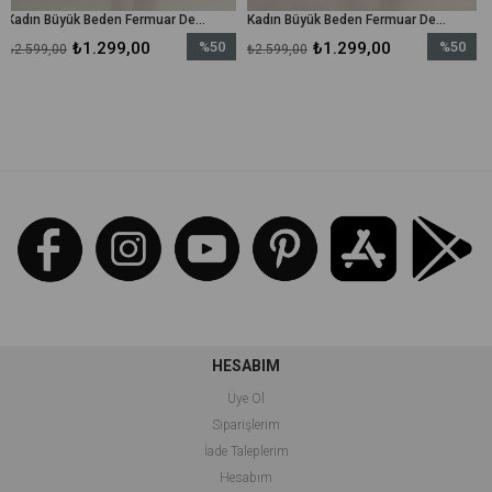
Kadın Büyük Beden Fermuar Detaylı Tunik – 19268TUN - Kahverengi
Kadın Büyük Beden Fermuar Detaylı Tunik – 19268TUN - Siyah
1.299,00
%50
₺1.299,00
%50
₺1.
₺2.599,00
₺2.599,00
İndirim
İndirim
%50İndirim
%50İndirim
HESABIM
Üye Ol
Siparişlerim
İade Taleplerim
Hesabım