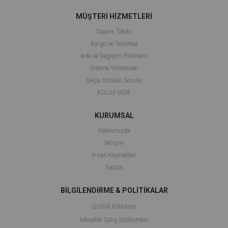
MÜŞTERİ HİZMETLERİ
Sipariş Takibi
Kargo ve Teslimat
İade ve Değişim Politikası
Ödeme Yöntemleri
Sıkça Sorulan Sorular
KOLAY İADE
KURUMSAL
Hakkımızda
İletişim
İnsan Kaynakları
Toptan
BİLGİLENDİRME & POLİTİKALAR
Gizlilik Politikası
Mesafeli Satış Sözleşmesi