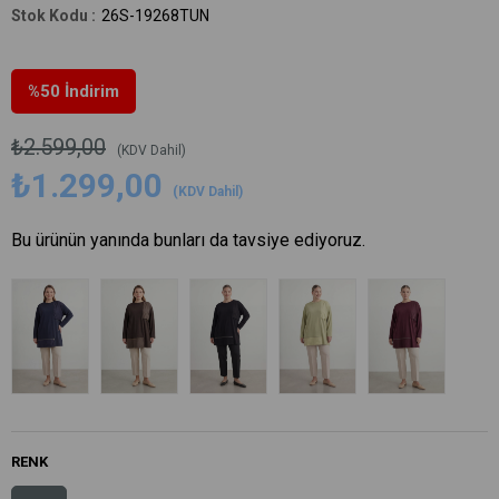
26S-19268TUN
%
50
İndirim
₺2.599,00
(KDV Dahil)
₺1.299,00
(KDV Dahil)
Bu ürünün yanında bunları da tavsiye ediyoruz.
RENK