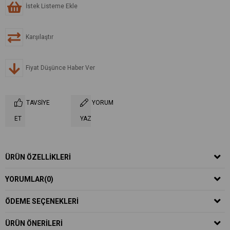
İstek Listeme Ekle
Karşılaştır
Fiyat Düşünce Haber Ver
TAVSIYE
YORUM
ET
YAZ
ÜRÜN ÖZELLIKLERI
YORUMLAR
(0)
ÖDEME SEÇENEKLERI
ÜRÜN ÖNERILERI