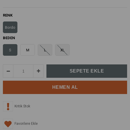
RENK
Bordo
BEDEN
S
M
L
XL
Kritik Stok
Favorilere Ekle