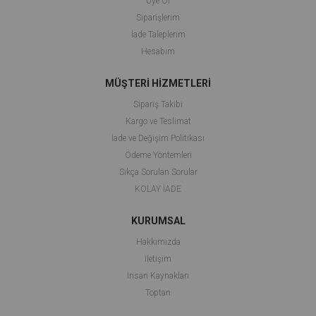
Üye Ol
Siparişlerim
İade Taleplerim
Hesabım
MÜŞTERİ HİZMETLERİ
Sipariş Takibi
Kargo ve Teslimat
İade ve Değişim Politikası
Ödeme Yöntemleri
Sıkça Sorulan Sorular
KOLAY İADE
KURUMSAL
Hakkımızda
İletişim
İnsan Kaynakları
Toptan