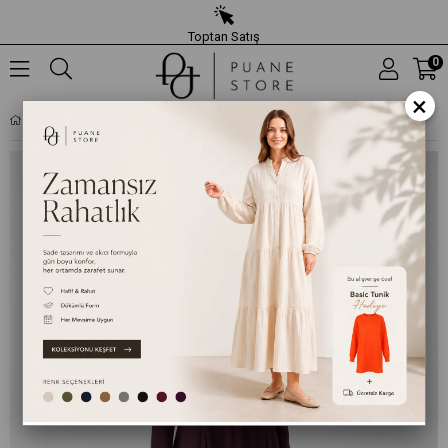
Toptan Satış
0
×
KADIN KEMERLI MAXI ELBISE - 26S-12695ELB - BORDO