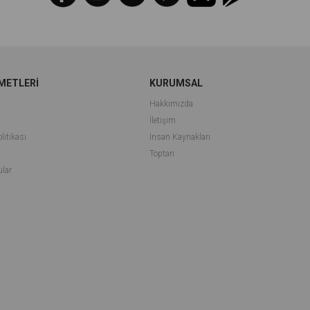
METLERİ
KURUMSAL
Hakkımızda
İletişim
litikası
İnsan Kaynakları
i
Toptan
ular