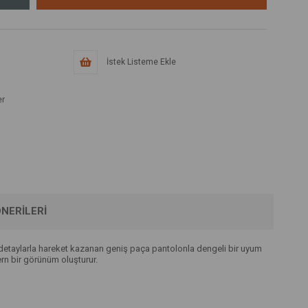
İstek Listeme Ekle
er
NERILERI
 detaylarla hareket kazanan geniş paça pantolonla dengeli bir uyum
rn bir görünüm oluşturur.