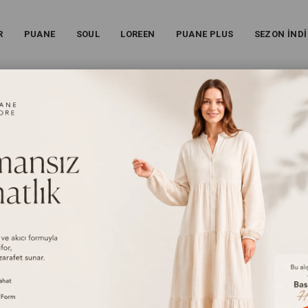
R
PUANE
SOUL
LOREEN
PUANE PLUS
SEZON İNDİ
 PAÇA PANTOLON TAKIM - LACIVERT
ANVELOP DETAYLI GENİŞ PAÇA PANTOLON TAKIM - Lac
26S-32512TKS
%
50
İndirim
₺4.399,00
(KDV Dahil)
₺2.199,00
(KDV Dahil)