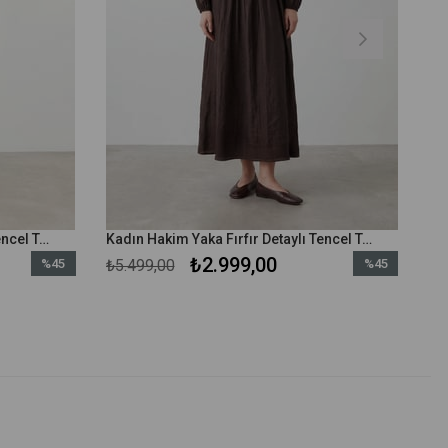
Kadın Hakim Yaka Fırfır Detaylı Tencel Tunik Etek Takım – 32502TKS - Taş
Kadın Hakim Yaka Fırfır Detaylı Tencel Tunik Etek Takım – 32502TKS - Kahverengi
₺2.999,00
%45
₺5.499,00
%45
İndirim
İndirim
%45İndirim
%45İndirim