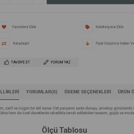
Favorilere Ekle
Koleksiyona Ekle
Karşılaştır
Fiyat Düşünce Haber V
TAVSIYE ET
YORUM YAZ
LLIKLERI
YORUMLAR
(0)
ÖDEME SEÇENEKLERI
ÜRÜN Ö
, zarif ve özgün bir stil sunar. Üst parçanın sade duruşu, anvelop görünümlü
ıkta hem de özel davetlerde rahatlıkla tercih edilebilen tasarım, güçlü ve mode
Ölçü Tablosu