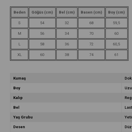
Beden
Göğüs (cm)
Bel (cm)
Basen (cm)
Boy (cm)
S
54
32
68
59,5
M
56
34
70
60
L
58
36
72
60,5
XL
60
38
74
61
Kumaş
Dok
Boy
Uzu
Kalıp
Reg
Bel
Last
Yaş Grubu
Yeti
Desen
Düz