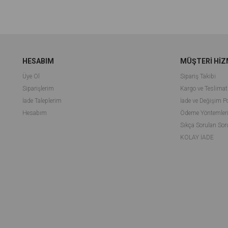
HESABIM
MÜŞTERİ HİZ
Üye Ol
Sipariş Takibi
Siparişlerim
Kargo ve Teslimat
İade Taleplerim
İade ve Değişim Po
Hesabım
Ödeme Yöntemler
Sıkça Sorulan Sor
KOLAY İADE