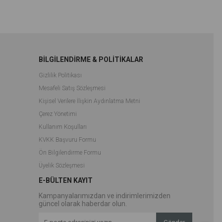
BİLGİLENDİRME & POLİTİKALAR
Gizlilik Politikası
Mesafeli Satış Sözleşmesi
Kişisel Verilere İlişkin Aydınlatma Metni
Çerez Yönetimi
Kullanım Koşulları
KVKK Başvuru Formu
Ön Bilgilendirme Formu
Üyelik Sözleşmesi
E-BÜLTEN KAYIT
Kampanyalarımızdan ve indirimlerimizden
güncel olarak haberdar olun.