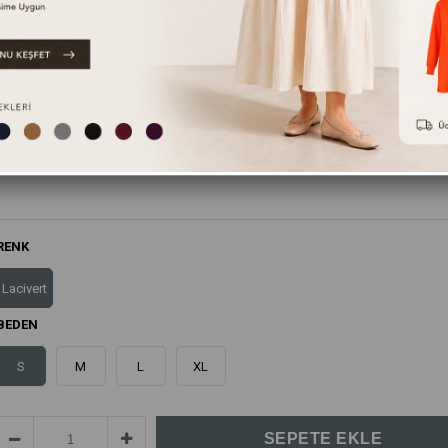
Bu ürünün yanında bunları da tavsiye ediyoruz.
RENK
Lacivert
BEDEN
S
M
L
XL