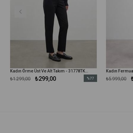
Kadın Örme Üst Ve Alt Takım - 31778TKS - Siyah
₺299,00
₺1.299,00
%77
₺5.999,00
m
İndirim
irim
%77İndirim