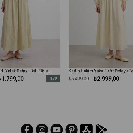
Kadın Fermuarlı Yelek Detaylı İkili Elbise – 26S-32509TKS - Zeytin Yeşili
₺1.799,00
₺2.999,00
%70
₺5.499,00
İndirim
%70İndirim