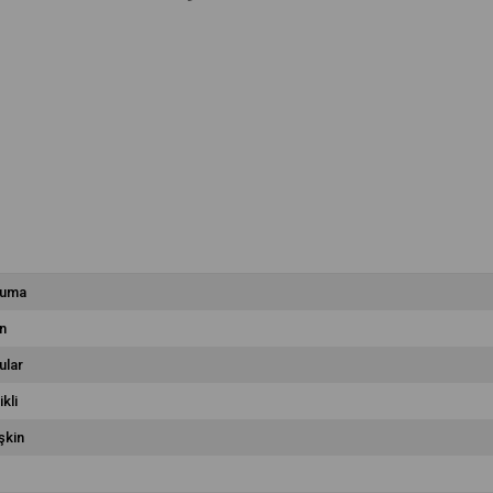
uma
n
ular
ikli
şkin