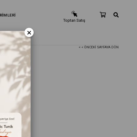
RİMLERİ
Toptan Satış
×
< < ÖNCEKI SAYFAYA DÖN
ivert