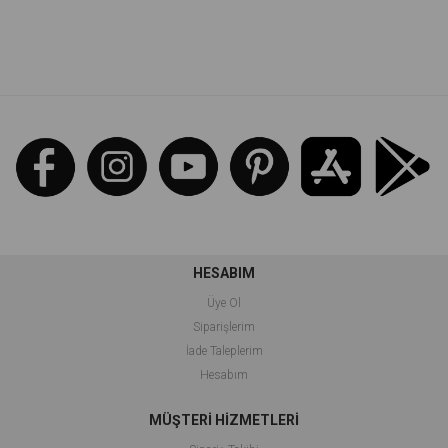
İndirim
İndirim
%64İndirim
%64İndirim
HESABIM
Üye Ol
Siparişlerim
İade Taleplerim
Hesabım
MÜŞTERİ HİZMETLERİ