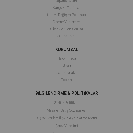
Sipariş Takibi
Kargo ve Teslimat
İade ve Değişim Politikası
Ödeme Yöntemleri
Sıkça Sorulan Sorular
KOLAY İADE
KURUMSAL
Hakkımızda
İletişim
İnsan Kaynakları
Toptan
BİLGİLENDİRME & POLİTİKALAR
Gizlilik Politikası
Mesafeli Satış Sözleşmesi
Kişisel Verilere İlişkin Aydınlatma Metni
Çerez Yönetimi