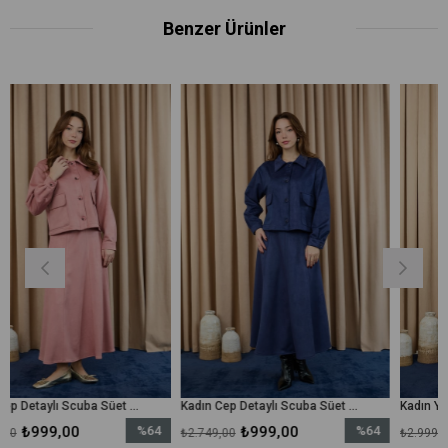
Benzer Ürünler
Kadın Cep Detaylı Scuba Süet Ceket Takım - 14397TKM - Gül Kurusu
Kadın Cep Detaylı Scuba Süet Ceket Takım - 14397TKM - Lacivert
%64
₺999,00
%64
₺1.999,00
₺2.749,00
₺2.999,00