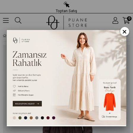
Toptan Satış
0
×
BÜZGÜ BEL DETAYLI FERMUARLI GÖMLEK VE ETEK İKILI TAKIM - KAHVERENGI