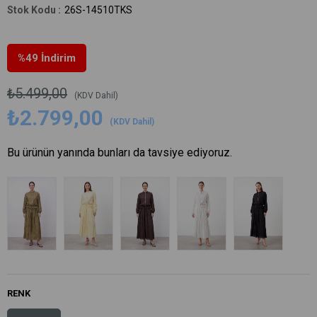
26S-14510TKS
%
49
İndirim
₺5.499,00
(KDV Dahil)
₺2.799,00
(KDV Dahil)
Bu ürünün yanında bunları da tavsiye ediyoruz.
RENK