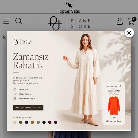
Toptan Satış
0
×
KADIN GÖMLEK YAKA BELI LASTIKLI UZUN ETEKLI TAKIM – 14440TKS - LACIVERT