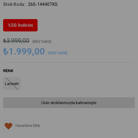
26S-14440TKS
%
50
İndirim
₺3.999,00
(KDV Dahil)
₺1.999,00
(KDV Dahil)
RENK
Lacivert
Ürün stoklarımızda kalmamıştır.
Favorilere Ekle