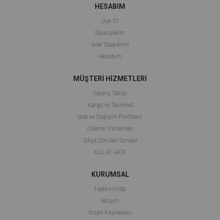
HESABIM
Üye Ol
Siparişlerim
İade Taleplerim
Hesabım
MÜŞTERİ HİZMETLERİ
Sipariş Takibi
Kargo ve Teslimat
İade ve Değişim Politikası
Ödeme Yöntemleri
Sıkça Sorulan Sorular
KOLAY İADE
KURUMSAL
Hakkımızda
İletişim
İnsan Kaynakları