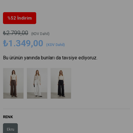
%
52
İndirim
₺2.799,00
(KDV Dahil)
₺1.349,00
(KDV Dahil)
Bu ürünün yanında bunları da tavsiye ediyoruz.
RENK
Ekru