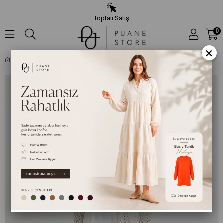
Toptan Satış
0
×
KADIN PILE DETAYLI PALAZZO PANTOLON-32506PNT - EKRU