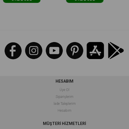
HESABIM
Üye Ol
Siparişlerim
İade Taleplerim
Hesabım
MÜŞTERİ HİZMETLERİ