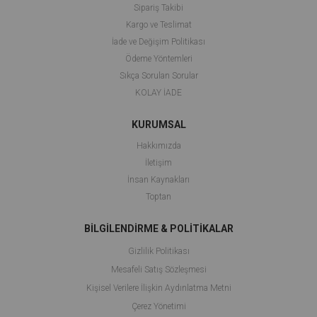
Sipariş Takibi
Kargo ve Teslimat
İade ve Değişim Politikası
Ödeme Yöntemleri
Sıkça Sorulan Sorular
KOLAY İADE
KURUMSAL
Hakkımızda
İletişim
İnsan Kaynakları
Toptan
BİLGİLENDİRME & POLİTİKALAR
Gizlilik Politikası
Mesafeli Satış Sözleşmesi
Kişisel Verilere İlişkin Aydınlatma Metni
Çerez Yönetimi