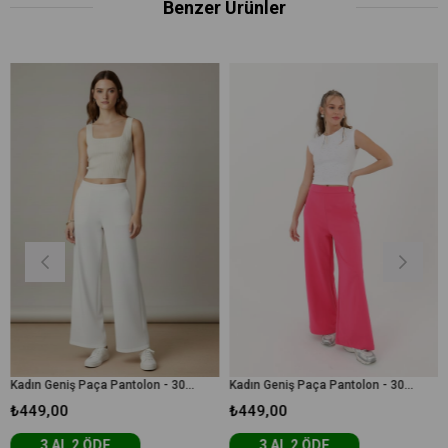
Benzer Ürünler
Kadın Geniş Paça Pantolon - 30007PNT - Ekru
Kadın Geniş Paça Pantolon - 30007PNT - Fuşya
9,00
₺449,00
₺449
3 AL 2 ÖDE
3 AL 2 ÖDE
3