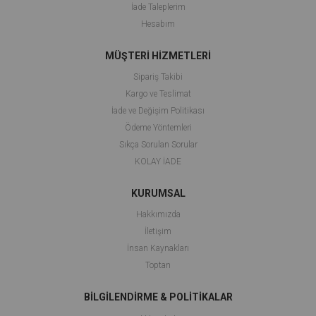
İade Taleplerim
Hesabım
MÜŞTERİ HİZMETLERİ
Sipariş Takibi
Kargo ve Teslimat
İade ve Değişim Politikası
Ödeme Yöntemleri
Sıkça Sorulan Sorular
KOLAY İADE
KURUMSAL
Hakkımızda
İletişim
İnsan Kaynakları
Toptan
BİLGİLENDİRME & POLİTİKALAR