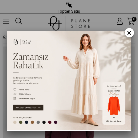
Toptan Satış
0
×
KADIN GÖMLEK YAKA RAHAT KESIM TUNIK PANTOLON TAKIM – 32493TKS - BORDO