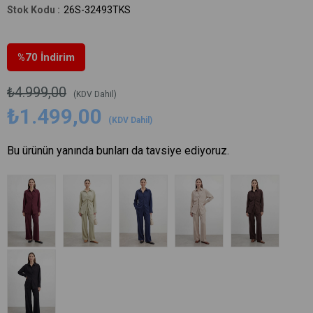
26S-32493TKS
%
70
İndirim
₺4.999,00
(KDV Dahil)
₺1.499,00
(KDV Dahil)
Bu ürünün yanında bunları da tavsiye ediyoruz.