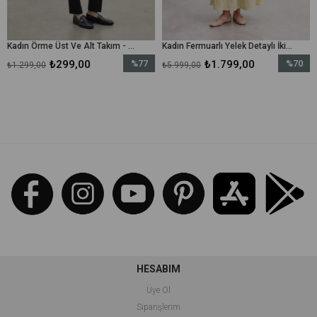
Kadın Örme Üst Ve Alt Takım - 31778TKS - Siyah
Kadın Fermuarlı Yelek Detaylı İkili Elbise – 26S-32509TKS - Zeytin Yeşili
₺299,00
%77
₺1.799,00
%70
0
₺5.999,00
₺5.499,00
İndirim
İndirim
%77İndirim
%70İndirim
HESABIM
Üye Ol
Siparişlerim