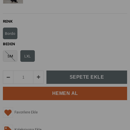
RENK
Bordo
BEDEN
SM
LXL
Favorilere Ekle
Koleksiyona Ekle