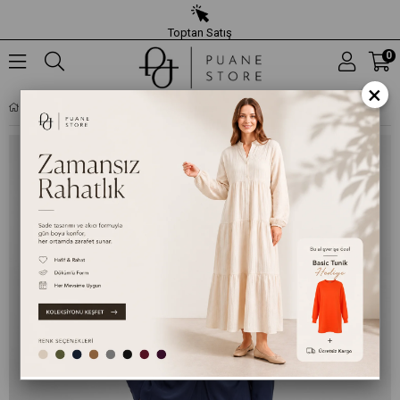
Toptan Satış
0
×
KADIN GÖMLEK YAKA RAHAT KESIM TUNIK PANTOLON TAKIM – 32493TKS - LACIVERT