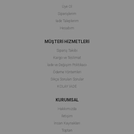
Üye Ol
Siparişlerim
İade Taleplerim
Hesabım
MÜŞTERİ HİZMETLERİ
Sipariş Takibi
Kargo ve Teslimat
İade ve Değişim Politikası
Ödeme Yöntemleri
Sıkça Sorulan Sorular
KOLAY İADE
KURUMSAL
Hakkımızda
İletişim
İnsan Kaynakları
Toptan