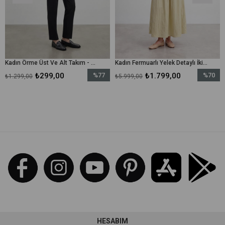
Kadın Örme Üst Ve Alt Takım - 31778TKS - Siyah
Kadın Fermuarlı Yelek Detaylı İkili Elbise – 26S-32509TKS - Zeytin Yeşili
₺299,00
%77
₺1.799,00
%70
₺
₺5.999,00
₺5.499,00
İndirim
İndirim
%77İndirim
%70İndirim
HESABIM