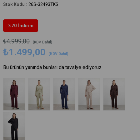
26S-32493TKS
%
70
İndirim
₺4.999,00
(KDV Dahil)
₺1.499,00
(KDV Dahil)
Bu ürünün yanında bunları da tavsiye ediyoruz.