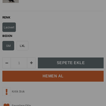
RENK
Lacivert
BEDEN
SM
LXL
Kritik Stok
Favorilere Ekle