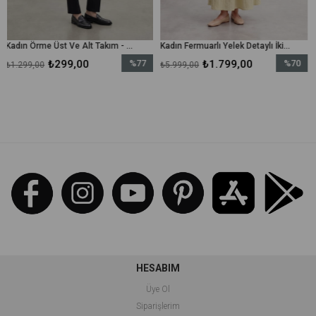
Kadın Örme Üst Ve Alt Takım - 31778TKS - Siyah
Kadın Fermuarlı Yelek Detaylı İkili Elbise – 26S-32509TKS - Zeytin Yeşili
₺299,00
%77
₺1.799,00
%70
₺2
₺5.999,00
₺5.499,00
İndirim
İndirim
%77İndirim
%70İndirim
HESABIM
Üye Ol
Siparişlerim