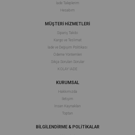
İade Taleplerim
Hesabım
MÜŞTERİ HİZMETLERİ
Sipariş Takibi
Kargo ve Teslimat
İade ve Değişim Politikası
Ödeme Yöntemleri
Sıkça Sorulan Sorular
KOLAY İADE
KURUMSAL
Hakkımızda
İletişim
İnsan Kaynakları
Toptan
BİLGİLENDİRME & POLİTİKALAR