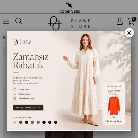
Toptan Satış
0
×
KADIN GÖMLEK YAKA RAHAT KESIM TUNIK PANTOLON TAKIM – 32493TKS - KAHVERENGI