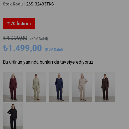
26S-32493TKS
%
70
İndirim
₺4.999,00
(KDV Dahil)
₺1.499,00
(KDV Dahil)
Bu ürünün yanında bunları da tavsiye ediyoruz.