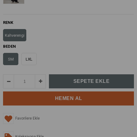
RENK
Kahverengi
BEDEN
SM
LXL
Favorilere Ekle
Koleksiyona Ekle