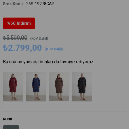
26S-19278CAP
%
50
İndirim
₺5.599,00
(KDV Dahil)
₺2.799,00
(KDV Dahil)
Bu ürünün yanında bunları da tavsiye ediyoruz.
RENK