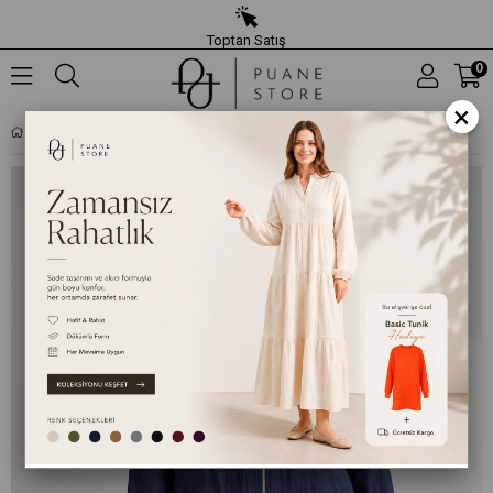
Toptan Satış
0
×
KADIN BÜYÜK BEDEN BROŞ DETAYLI FERMUARLI KAP- 19278CAP - LACIVERT