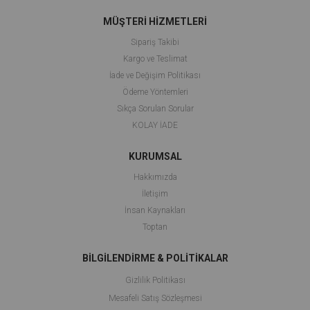
MÜŞTERİ HİZMETLERİ
Sipariş Takibi
Kargo ve Teslimat
İade ve Değişim Politikası
Ödeme Yöntemleri
Sıkça Sorulan Sorular
KOLAY İADE
KURUMSAL
Hakkımızda
İletişim
İnsan Kaynakları
Toptan
BİLGİLENDİRME & POLİTİKALAR
Gizlilik Politikası
Mesafeli Satış Sözleşmesi