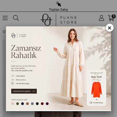
Toptan Satış
0
×
KADIN BÜYÜK BEDEN BROŞ DETAYLI FERMUARLI KAP- 19278CAP - KAHVERENGI