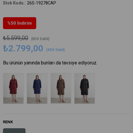
26S-19278CAP
%
50
İndirim
₺5.599,00
(KDV Dahil)
₺2.799,00
(KDV Dahil)
Bu ürünün yanında bunları da tavsiye ediyoruz.
RENK