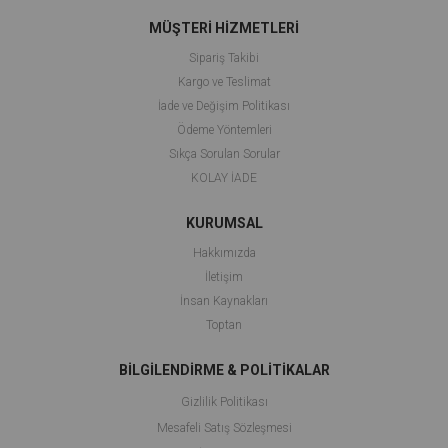
MÜŞTERİ HİZMETLERİ
Sipariş Takibi
Kargo ve Teslimat
İade ve Değişim Politikası
Ödeme Yöntemleri
Sıkça Sorulan Sorular
KOLAY İADE
KURUMSAL
Hakkımızda
İletişim
İnsan Kaynakları
Toptan
BİLGİLENDİRME & POLİTİKALAR
Gizlilik Politikası
Mesafeli Satış Sözleşmesi