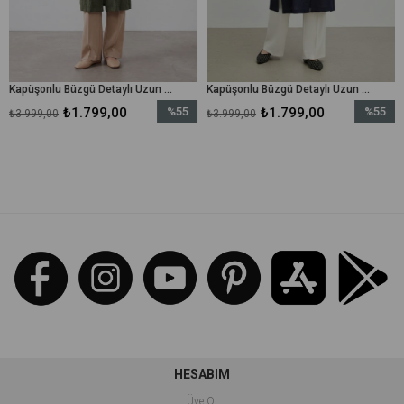
Kapüşonlu Büzgü Detaylı Uzun kap-15254 - Haki
Kapüşonlu Büzgü Detaylı Uzun kap-15254 - Lacivert
₺1.799,00
%55
₺1.799,00
%55
₺
₺3.999,00
₺3.999,00
İndirim
İndirim
%55İndirim
%55İndirim
HESABIM
Üye Ol