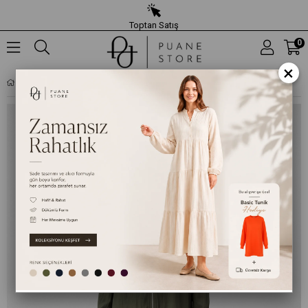
Toptan Satış
0
×
KADIN DOĞAL DOKULU FERMUARLI KAP -15270KAP - HAKI