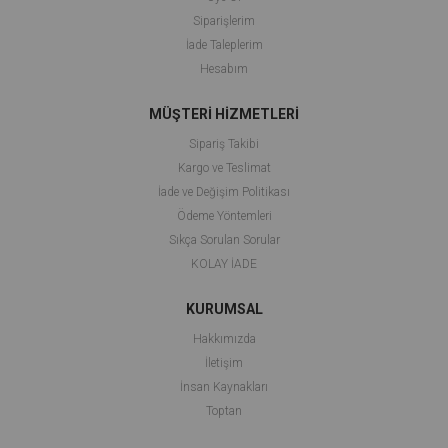
Siparişlerim
İade Taleplerim
Hesabım
MÜŞTERİ HİZMETLERİ
Sipariş Takibi
Kargo ve Teslimat
İade ve Değişim Politikası
Ödeme Yöntemleri
Sıkça Sorulan Sorular
KOLAY İADE
KURUMSAL
Hakkımızda
İletişim
İnsan Kaynakları
Toptan