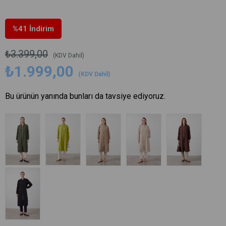
%
41
İndirim
₺3.399,00
(KDV Dahil)
₺1.999,00
(KDV Dahil)
Bu ürünün yanında bunları da tavsiye ediyoruz.