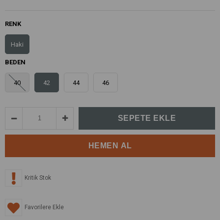
RENK
Haki
BEDEN
40
42
44
46
Kritik Stok
Favorilere Ekle