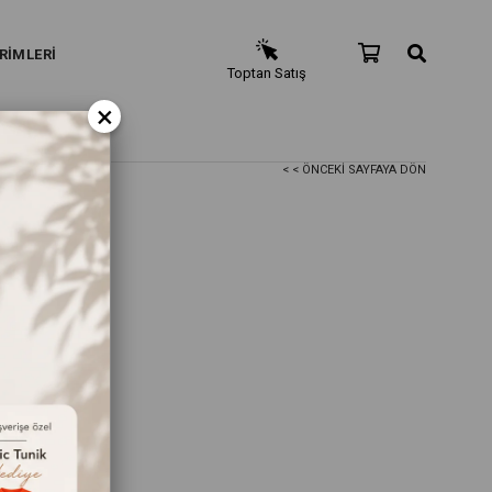
RİMLERİ
Toptan Satış
×
< < ÖNCEKI SAYFAYA DÖN
ngi