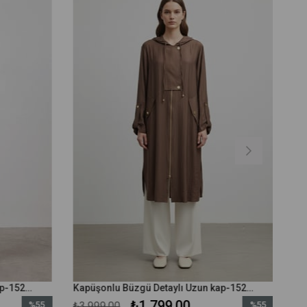
Kapüşonlu Büzgü Detaylı Uzun kap-15254 - Bej
Kapüşonlu Büzgü Detaylı Uzun kap-15254 - Kahverengi
₺1.799,00
%55
₺3.999,00
%55