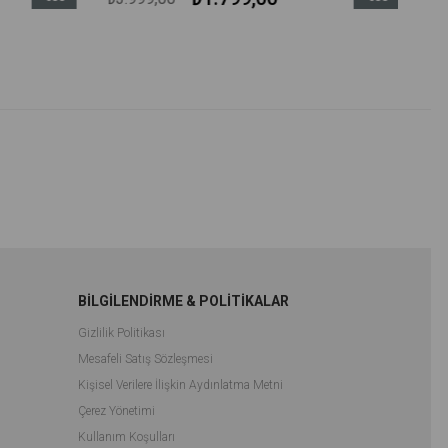
İndirim
İndirim
%55İndirim
%55İndirim
BİLGİLENDİRME & POLİTİKALAR
Gizlilik Politikası
Mesafeli Satış Sözleşmesi
Kişisel Verilere İlişkin Aydınlatma Metni
Çerez Yönetimi
Kullanım Koşulları