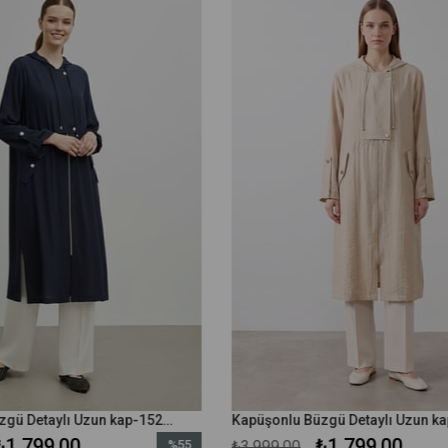
Kapüşonlu Büzgü Detaylı Uzun kap-15254 - Lacivert
₺1.799,00
₺1.799,00
%55
₺3.999,00