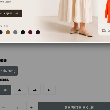
Bu ürünün yanında bunları da tavsiye ediyoruz.
RENK
Kahverengi
BEDEN
40
42
44
46