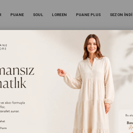
R
PUANE
SOUL
LOREEN
PUANE PLUS
SEZON İNDİ
RLI KAP -15270KAP - KAHVERENGI
Kadın Doğal Dokulu Fermuarlı Kap -15270KAP - Kahvere
26S-15270KAP
%
41
İndirim
₺3.399,00
(KDV Dahil)
₺1.999,00
(KDV Dahil)