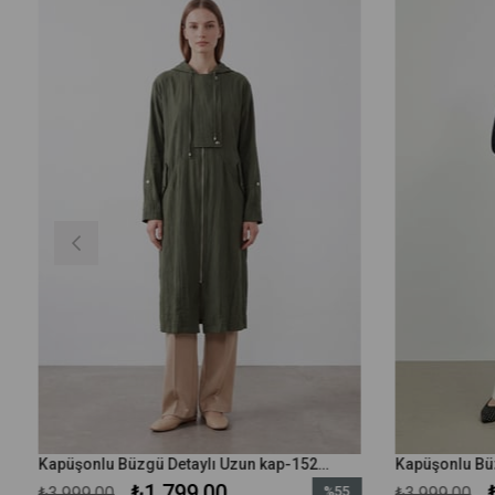
Kapüşonlu Büzgü Detaylı Uzun kap-15254 - Haki
₺1.799,00
₺3.999,00
%55
₺3.999,00