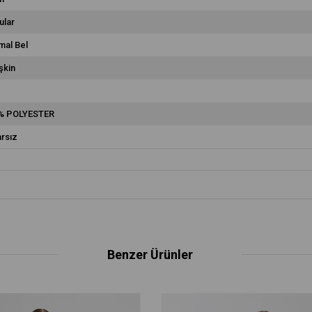
ular
mal Bel
şkin
% POLYESTER
rsız
Benzer Ürünler