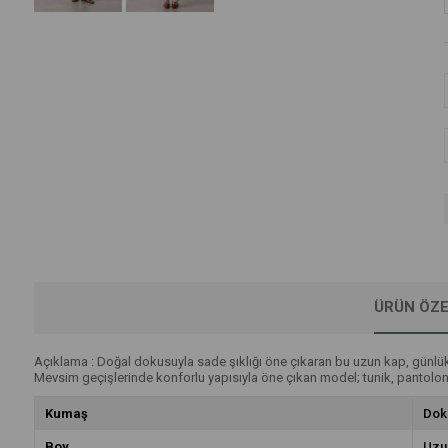
ÜRÜN ÖZE
Açıklama : Doğal dokusuyla sade şıklığı öne çıkaran bu uzun kap, günlük
Mevsim geçişlerinde konforlu yapısıyla öne çıkan model; tunik, pantolon v
Kumaş
Dok
Boy
Uzu