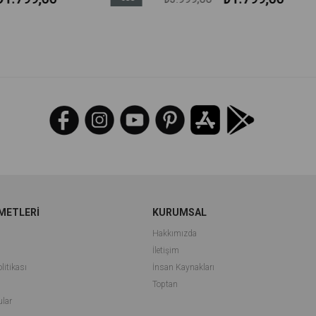
İndirim
%55İndirim
METLERİ
KURUMSAL
Hakkımızda
İletişim
litikası
İnsan Kaynakları
i
Toptan
ular