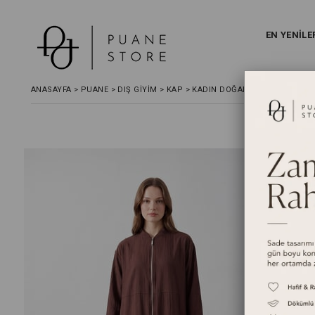
EN YENİLE
ANASAYFA
>
PUANE
>
DIŞ GİYİM
>
KAP
>
KADIN DOĞAL DOKULU FERMUA