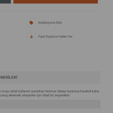
Koleksiyona Ekle
Fiyat Düşünce Haber Ver
NERILERI
n boyu rahat kullanım sunarken fermuar detayı tasarıma hareket katar.
unuş eklemek isteyenler için ideal bir seçenektir.