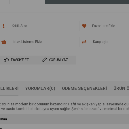
Kritik Stok
Favorilere Ekle
İstek Listeme Ekle
Karşılaştır
TAVSIYE ET
YORUM YAZ
LLIKLERI
YORUMLAR
(0)
ÖDEME SEÇENEKLERI
ÜRÜN Ö
 stilinize modern bir görünüm kazandırır. Hafif ve akışkan yapısı sayesinde gü
e basic kombinlerle kolayca uyum sağlar. Şehir stiline zarif ve minimal bir dok
uma
n