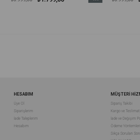
m
İndirim
irim
%55İndirim
HESABIM
MÜŞTERİ HİZ
Üye Ol
Sipariş Takibi
Siparişlerim
Kargo ve Teslimat
İade Taleplerim
İade ve Değişim Po
Hesabım
Ödeme Yöntemler
Sıkça Sorulan Sor