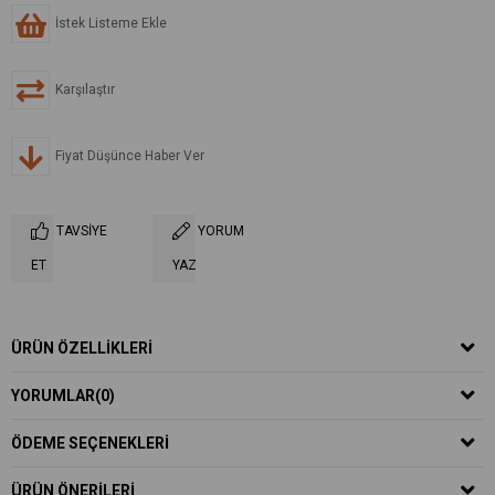
İstek Listeme Ekle
Karşılaştır
Fiyat Düşünce Haber Ver
TAVSIYE
YORUM
ET
YAZ
ÜRÜN ÖZELLIKLERI
YORUMLAR
(0)
ÖDEME SEÇENEKLERI
ÜRÜN ÖNERILERI