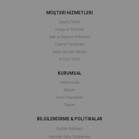
MÜŞTERİ HİZMETLERİ
Sipariş Takibi
Kargo ve Teslimat
İade ve Değişim Politikası
Ödeme Yöntemleri
Sıkça Sorulan Sorular
KOLAY İADE
KURUMSAL
Hakkımızda
İletişim
İnsan Kaynakları
Toptan
BİLGİLENDİRME & POLİTİKALAR
Gizlilik Politikası
Mesafeli Satış Sözleşmesi