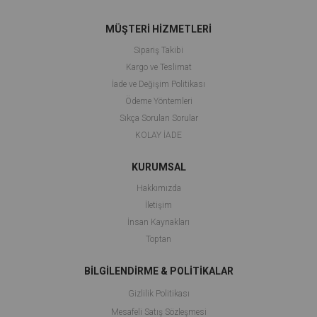
MÜŞTERİ HİZMETLERİ
Sipariş Takibi
Kargo ve Teslimat
İade ve Değişim Politikası
Ödeme Yöntemleri
Sıkça Sorulan Sorular
KOLAY İADE
KURUMSAL
Hakkımızda
İletişim
İnsan Kaynakları
Toptan
BİLGİLENDİRME & POLİTİKALAR
Gizlilik Politikası
Mesafeli Satış Sözleşmesi