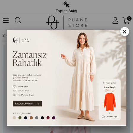
Toptan Satış
0
×
KADIN BASIC KEMERLI PANTOLON - 32152PNT - PEMBE