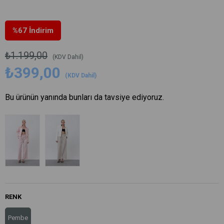
%
67
İndirim
₺1.199,00
(KDV Dahil)
₺399,00
(KDV Dahil)
Bu ürünün yanında bunları da tavsiye ediyoruz.
RENK
Pembe