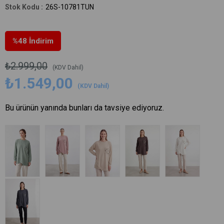
26S-10781TUN
%
48
İndirim
₺2.999,00
(KDV Dahil)
₺1.549,00
(KDV Dahil)
Bu ürünün yanında bunları da tavsiye ediyoruz.