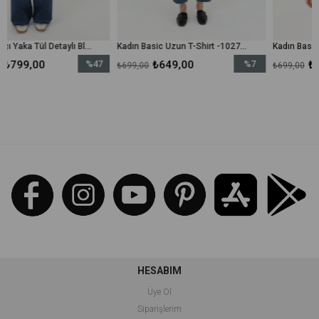
Kadın Balıkçı Yaka Tül Detaylı Bluz - 10269TUN - Ekru
Kadın Basic Uzun T-Shirt -10271TUN - Siyah
%47
₺649,00
%7
₺649,00
₺699,00
₺699,00
İndirim
İndirim
%47İndirim
%7İndirim
HESABIM
Üye Ol
Siparişlerim