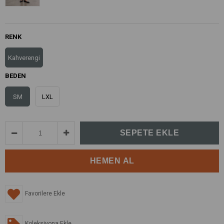
RENK
Kahverengi
BEDEN
SM
LXL
Favorilere Ekle
Koleksiyona Ekle