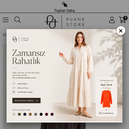
Toptan Satış
0
×
KADIN TAŞ İŞLEMELI ASIMETRIK KESIM TUNIK – 10781TUN - KAHVERENGI