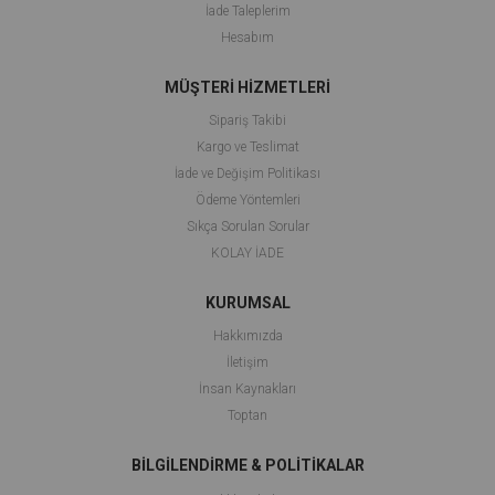
İade Taleplerim
Hesabım
MÜŞTERİ HİZMETLERİ
Sipariş Takibi
Kargo ve Teslimat
İade ve Değişim Politikası
Ödeme Yöntemleri
Sıkça Sorulan Sorular
KOLAY İADE
KURUMSAL
Hakkımızda
İletişim
İnsan Kaynakları
Toptan
BİLGİLENDİRME & POLİTİKALAR