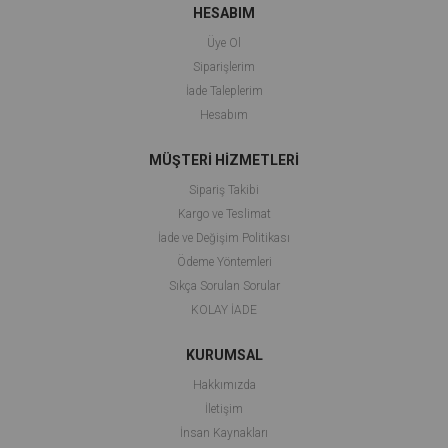
HESABIM
Üye Ol
Siparişlerim
İade Taleplerim
Hesabım
MÜŞTERİ HİZMETLERİ
Sipariş Takibi
Kargo ve Teslimat
İade ve Değişim Politikası
Ödeme Yöntemleri
Sıkça Sorulan Sorular
KOLAY İADE
KURUMSAL
Hakkımızda
İletişim
İnsan Kaynakları