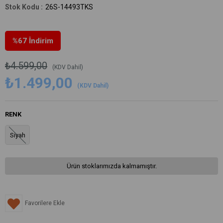
26S-14493TKS
%
67
İndirim
₺4.599,00
(KDV Dahil)
₺1.499,00
(KDV Dahil)
RENK
Siyah
Ürün stoklarımızda kalmamıştır.
Favorilere Ekle