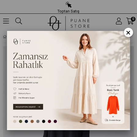
Toptan Satış
0
×
KADIN TAŞ İŞLEMELI BROŞ DETAYLI TAKIM - 14493TKS - SIYAH