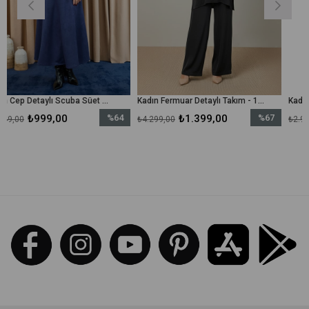
Kadın Cep Detaylı Scuba Süet Ceket Takım - 14397TKM - Lacivert
Kadın Fermuar Detaylı Takım - 14403TKM - Siyah
0
%64
₺1.399,00
%67
₺1.999,
₺4.299,00
₺2.999,00
İndirim
İndirim
%64İndirim
%67İndirim