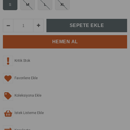
S
M
L
XL
Kritik Stok
Favorilere Ekle
Koleksiyona Ekle
İstek Listeme Ekle