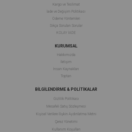
Kargo ve Teslimat
İade ve Değişim Politikası
Ödeme Yöntemleri
Sıkça Sorulan Sorular
KOLAY İADE
KURUMSAL
Hakkımızda
İletişim
İnsan Kaynakları
Toptan
BİLGİLENDİRME & POLİTİKALAR
Gizlilik Politikası
Mesafeli Satış Sözleşmesi
Kişisel Verilere İlişkin Aydınlatma Metni
Çerez Yönetimi
Kullanım Koşulları