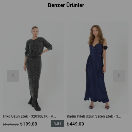
Benzer Ürünler
Triko Uzun Etek - 32030ETK - Antrasit
Kadın Pileli Uzun Saten Etek - 31916ETK - Lacivert
₺199,00
%81
₺449,00
₺
₺1.799,00
İndirim