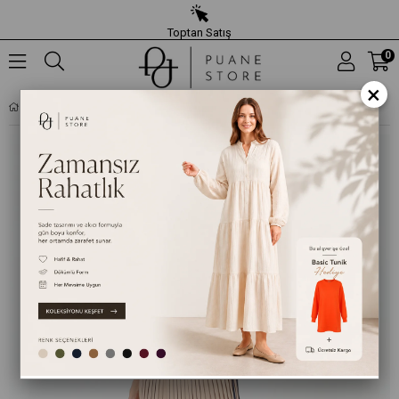
Toptan Satış
0
×
KADIN PILELI UZUN SATEN ETEK - 31916ETK - BEJ