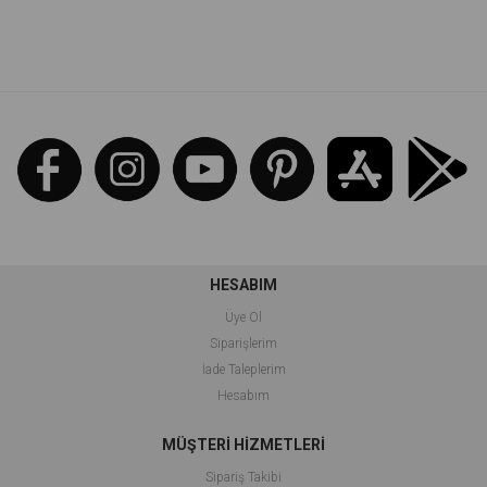
%81İndirim
HESABIM
Üye Ol
Siparişlerim
İade Taleplerim
Hesabım
MÜŞTERİ HİZMETLERİ
Sipariş Takibi