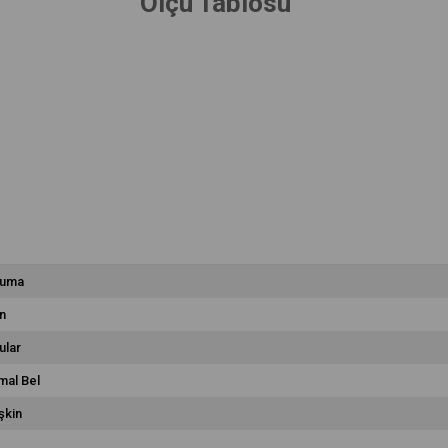
Ölçü Tablosu
uma
n
ular
mal Bel
şkin