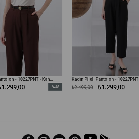
Kadın Pileli Pantolon - 18227PNT - Kahverengi
Kadın Pileli Pantolon - 18227PNT 
₺1.299,00
₺1.299,00
%48
₺2.499,00
İndirim
%48İndirim