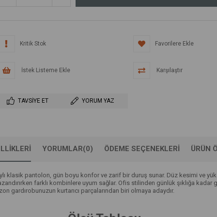
Kritik Stok
Favorilere Ekle
İstek Listeme Ekle
Karşılaştır
TAVSIYE ET
YORUM YAZ
LLIKLERI
YORUMLAR
(0)
ÖDEME SEÇENEKLERI
ÜRÜN Ö
ı klasik pantolon, gün boyu konfor ve zarif bir duruş sunar. Düz kesimi ve yüks
ndırırken farklı kombinlere uyum sağlar. Ofis stilinden günlük şıklığa kadar 
ezon gardırobunuzun kurtarıcı parçalarından biri olmaya adaydır.