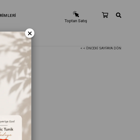
RİMLERİ
Toptan Satış
×
< < ÖNCEKI SAYFAYA DÖN
 - Bordo