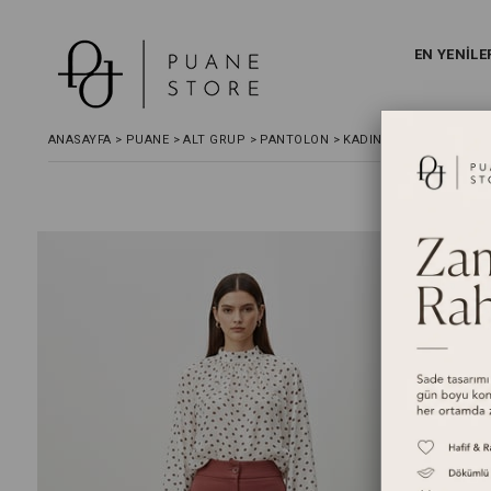
EN YENİLE
ANASAYFA
>
PUANE
>
ALT GRUP
>
PANTOLON
>
KADIN PAÇA FERMUAR D