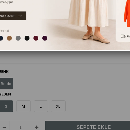
Bu ürünün yanında bunları da tavsiye ediyoruz.
RENK
Bordo
BEDEN
S
M
L
XL