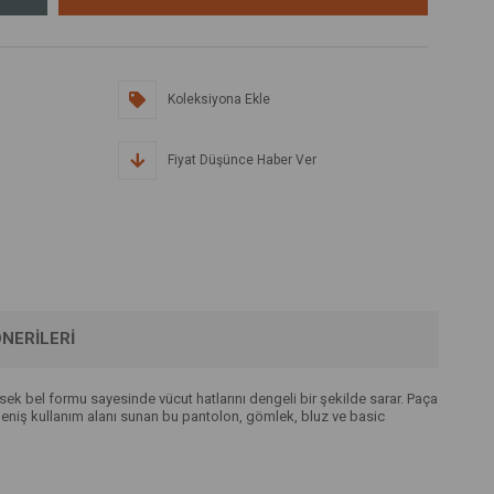
Koleksiyona Ekle
Fiyat Düşünce Haber Ver
NERILERI
ek bel formu sayesinde vücut hatlarını dengeli bir şekilde sarar. Paça
geniş kullanım alanı sunan bu pantolon, gömlek, bluz ve basic