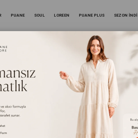
R
PUANE
SOUL
LOREEN
PUANE PLUS
SEZON İNDİ
ETAYLI KLASIK PANTOLON – 18294PNT - BORDO
Kadın Paça Fermuar Detaylı Klasik Pantolon – 18294PNT
26S-18294PNT
%
48
İndirim
₺2.499,00
(KDV Dahil)
₺1.299,00
(KDV Dahil)