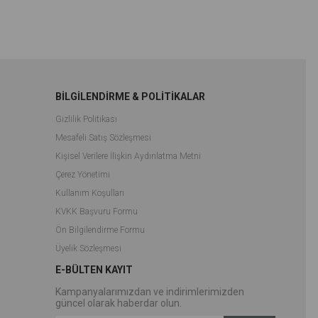
BİLGİLENDİRME & POLİTİKALAR
Gizlilik Politikası
Mesafeli Satış Sözleşmesi
Kişisel Verilere İlişkin Aydınlatma Metni
Çerez Yönetimi
Kullanım Koşulları
KVKK Başvuru Formu
Ön Bilgilendirme Formu
Üyelik Sözleşmesi
E-BÜLTEN KAYIT
Kampanyalarımızdan ve indirimlerimizden
güncel olarak haberdar olun.