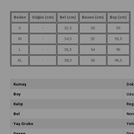
Beden
Göğüs (cm)
Bel (cm)
Basen (cm)
Boy (cm)
S
-
32,5
50
95
M
-
34,5
52
95,5
L
-
36,5
54
96
XL
-
38,5
56
96,5
Kumaş
Dok
Boy
Uzu
Kalıp
Reg
Bel
Nor
Yaş Grubu
Yeti
Desen
Düz