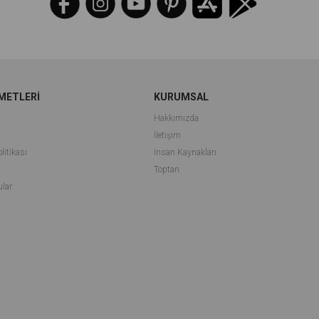
METLERİ
KURUMSAL
Hakkımızda
İletişim
litikası
İnsan Kaynakları
i
Toptan
ular