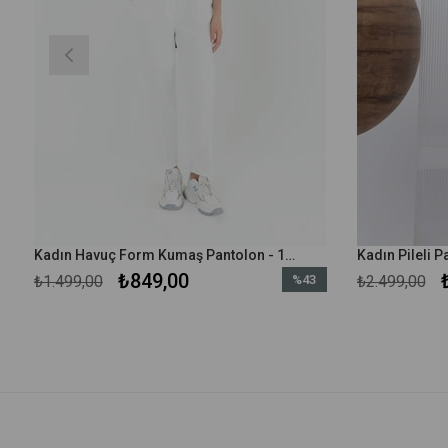
Kadın Havuç Form Kumaş Pantolon - 18118PNT - Ekru
₺849,00
₺1.499,00
%43
₺2.499,00
m
İndirim
irim
%43İndirim