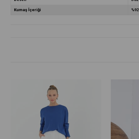
Kumaş İçeriği
%92