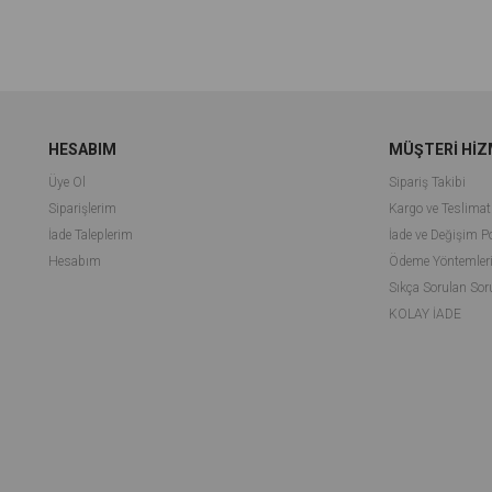
HESABIM
MÜŞTERİ HİZ
Üye Ol
Sipariş Takibi
Siparişlerim
Kargo ve Teslimat
İade Taleplerim
İade ve Değişim Po
Hesabım
Ödeme Yöntemler
Sıkça Sorulan Sor
KOLAY İADE