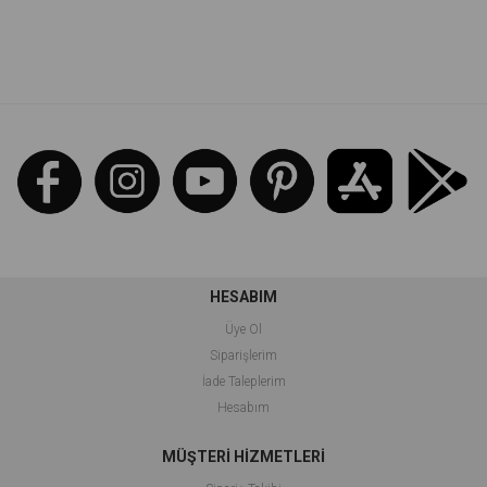
İndirim
İndirim
%50İndirim
%14İndirim
HESABIM
Üye Ol
Siparişlerim
İade Taleplerim
Hesabım
MÜŞTERİ HİZMETLERİ