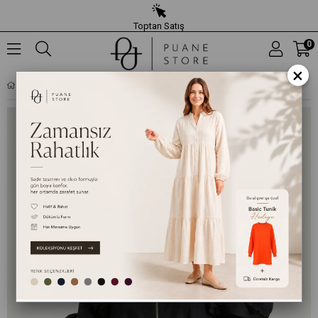
Toptan Satış
0
×
KADIN ÖNÜ FERMUARLI VOLAN DETAYLI TRENÇ - 32456TRC - SIYAH