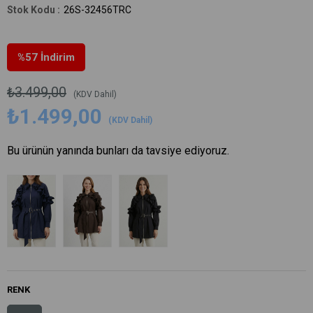
26S-32456TRC
%
57
İndirim
₺3.499,00
(KDV Dahil)
₺1.499,00
(KDV Dahil)
Bu ürünün yanında bunları da tavsiye ediyoruz.
RENK