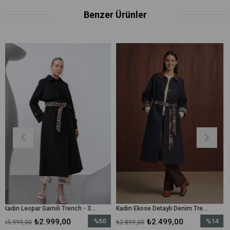
Benzer Ürünler
Kadın Leopar Garnili Trench - 32113TRC - Siyah
Kadın Ekose Detaylı Denim Trench - 32392TRC - Lacivert
.999,00
%50
₺2.499,00
%14
₺1.
₺2.899,00
₺3.489,00