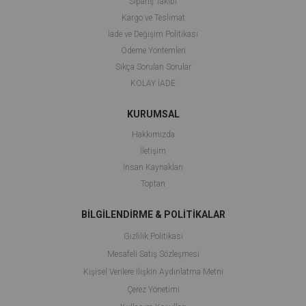
Sipariş Takibi
Kargo ve Teslimat
İade ve Değişim Politikası
Ödeme Yöntemleri
Sıkça Sorulan Sorular
KOLAY İADE
KURUMSAL
Hakkımızda
İletişim
İnsan Kaynakları
Toptan
BİLGİLENDİRME & POLİTİKALAR
Gizlilik Politikası
Mesafeli Satış Sözleşmesi
Kişisel Verilere İlişkin Aydınlatma Metni
Çerez Yönetimi