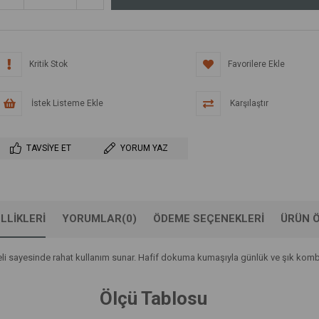
Kritik Stok
Favorilere Ekle
İstek Listeme Ekle
Karşılaştır
TAVSIYE ET
YORUM YAZ
LLIKLERI
YORUMLAR
(0)
ÖDEME SEÇENEKLERI
ÜRÜN Ö
beli sayesinde rahat kullanım sunar. Hafif dokuma kumaşıyla günlük ve şık kombin
Ölçü Tablosu