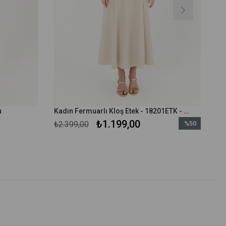
u
Kadın Fermuarlı Kloş Etek - 18201ETK - Bej
₺1.199,00
₺2.399,00
%50
İndirim
%50İndirim