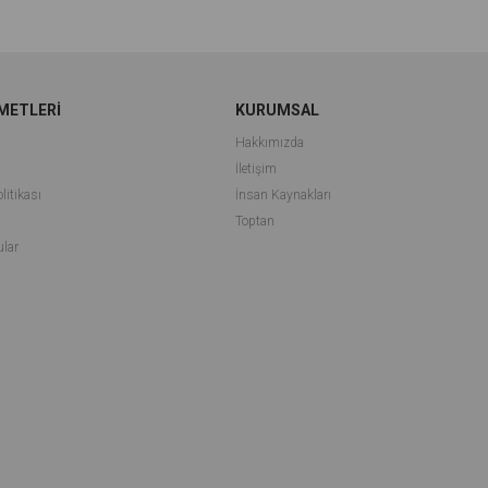
METLERİ
KURUMSAL
Hakkımızda
İletişim
litikası
İnsan Kaynakları
i
Toptan
ular