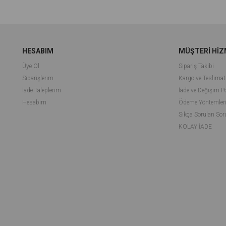
HESABIM
MÜŞTERİ HİZ
Üye Ol
Sipariş Takibi
Siparişlerim
Kargo ve Teslimat
İade Taleplerim
İade ve Değişim Po
Hesabım
Ödeme Yöntemler
Sıkça Sorulan Sor
KOLAY İADE