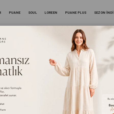
R
PUANE
SOUL
LOREEN
PUANE PLUS
SEZON İNDİ
CIVERT
Pile Detaylı Uzun Etek - Lacivert
26S-18299ETK
%
51
İndirim
₺3.849,00
(KDV Dahil)
₺1.899,00
(KDV Dahil)