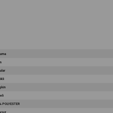
uma
n
ular
ikli
şkin
eli
% POLYESTER
rsız