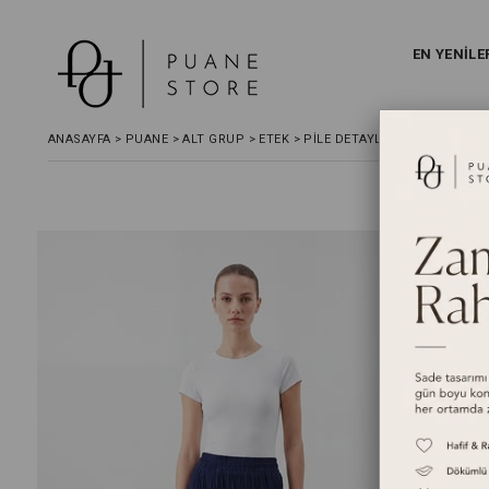
EN YENİLE
ANASAYFA
>
PUANE
>
ALT GRUP
>
ETEK
>
PILE DETAYLI UZUN ETEK - LA