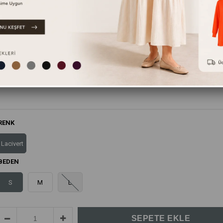
Bu ürünün yanında bunları da tavsiye ediyoruz.
RENK
Lacivert
BEDEN
S
M
L