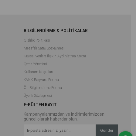
BİLGİLENDİRME & POLİTİKALAR
Gizlilik Politikası
Mesafeli Satış Sözleşmesi
Kişisel Verilere İlişkin Aydınlatma Metni
Çerez Yönetimi
Kullanım Koşulları
KVKK Başvuru Formu
Ön Bilgilendirme Formu
Üyelik Sözleşmesi
E-BÜLTEN KAYIT
Kampanyalarımızdan ve indirimlerimizden
güncel olarak haberdar olun.
Gönder