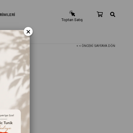
RİMLERİ
Toptan Satış
×
< < ÖNCEKI SAYFAYA DÖN