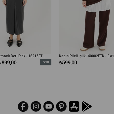
Kadın Önü Yırtmaçlı Deri Etek - 18215ETK - Siyah
Kadın Pileli İçlik -40002ETK - Ekr
₺899,00
₺599,00
%38
İndirim
%38İndirim