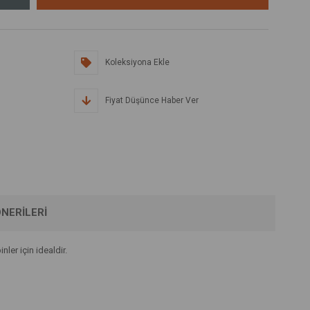
Koleksiyona Ekle
Fiyat Düşünce Haber Ver
NERILERI
ler için idealdir.