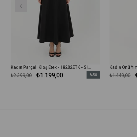
Kadın Parçalı Kloş Etek - 18202ETK - Siyah
₺1.199,00
₺2.399,00
%50
₺1.449,00
m
İndirim
irim
%50İndirim