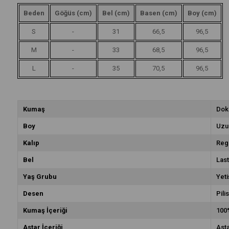
Beden
Göğüs (cm)
Bel (cm)
Basen (cm)
Boy (cm)
S
-
31
66,5
96,5
M
-
33
68,5
96,5
L
-
35
70,5
96,5
Kumaş
Dok
Boy
Uzu
Kalıp
Reg
Bel
Last
Yaş Grubu
Yeti
Desen
Pilis
Kumaş İçeriği
100
Astar İçeriği
Asta