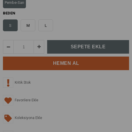
Pembe-Sarı
BEDEN
S
M
L
Kritik Stok
Favorilere Ekle
Koleksiyona Ekle