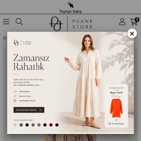
Toptan Satış
0
×
KADIN FLORAL DESENLI KUŞAKLI UZUN ELBISE - 32511ELB - PEMBE-SARI