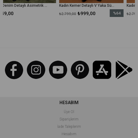
Kadın Denim Detaylı Asimetrik Kesim Elbise - 32414ELB - Siyah
Kadın Kemer Detaylı V Yaka Süet Elbise - 32406ELB - Bordo
₺999,00
%64
₺999,00
₺2.799,00
₺2.799,00
İndirim
%64İndirim
HESABIM
Üye Ol
Siparişlerim
İade Taleplerim
Hesabım