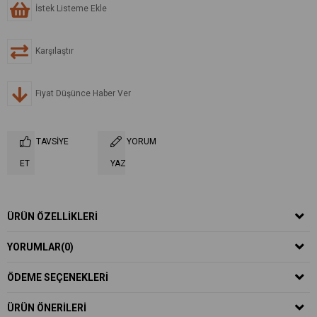
İstek Listeme Ekle
Karşılaştır
Fiyat Düşünce Haber Ver
TAVSIYE
YORUM
ET
YAZ
ÜRÜN ÖZELLIKLERI
YORUMLAR
(0)
ÖDEME SEÇENEKLERI
ÜRÜN ÖNERILERI