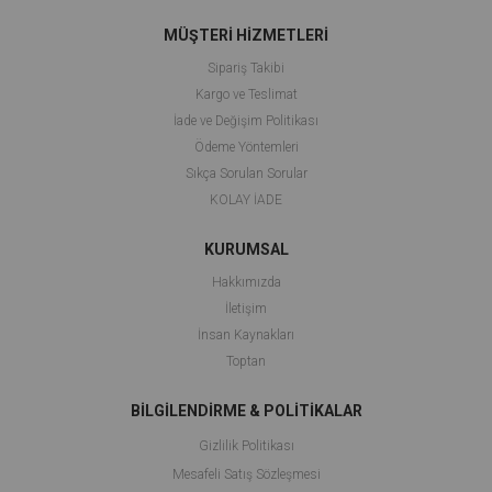
MÜŞTERİ HİZMETLERİ
Sipariş Takibi
Kargo ve Teslimat
İade ve Değişim Politikası
Ödeme Yöntemleri
Sıkça Sorulan Sorular
KOLAY İADE
KURUMSAL
Hakkımızda
İletişim
İnsan Kaynakları
Toptan
BİLGİLENDİRME & POLİTİKALAR
Gizlilik Politikası
Mesafeli Satış Sözleşmesi