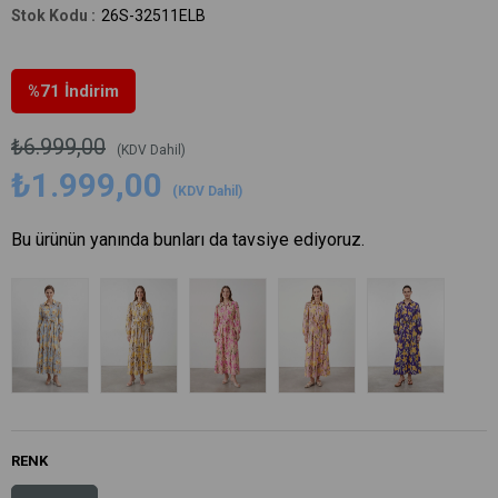
26S-32511ELB
%
71
İndirim
₺6.999,00
(KDV Dahil)
₺1.999,00
(KDV Dahil)
Bu ürünün yanında bunları da tavsiye ediyoruz.
RENK