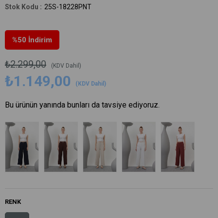
25S-18228PNT
%
50
İndirim
₺2.299,00
(KDV Dahil)
₺1.149,00
(KDV Dahil)
Bu ürünün yanında bunları da tavsiye ediyoruz.
RENK