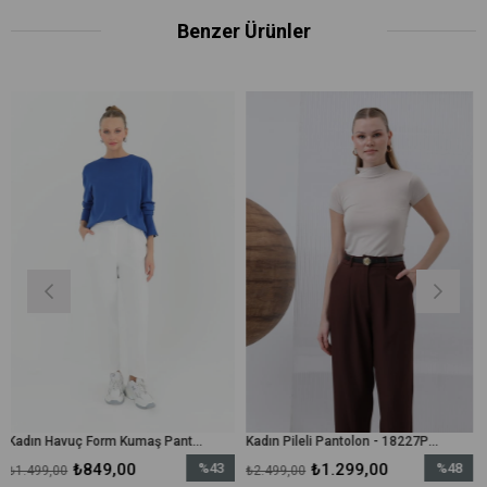
Benzer Ürünler
Kadın Havuç Form Kumaş Pantolon - 18118PNT - Ekru
Kadın Pileli Pantolon - 18227PNT - Kahverengi
₺849,00
%43
₺1.299,00
%48
₺1
₺2.499,00
₺2.499,00