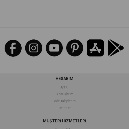
İndirim
İndirim
%43İndirim
%48İndirim
HESABIM
Üye Ol
Siparişlerim
İade Taleplerim
Hesabım
MÜŞTERİ HİZMETLERİ