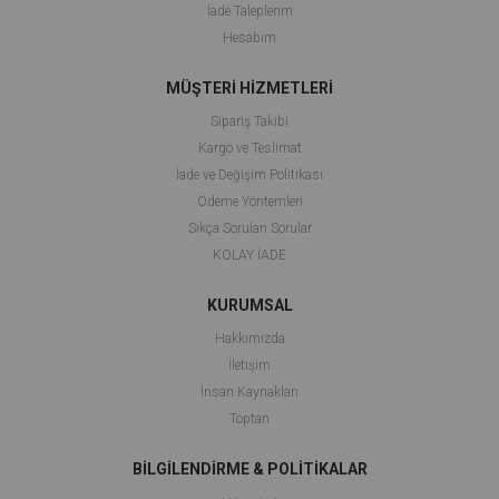
İade Taleplerim
Hesabım
MÜŞTERİ HİZMETLERİ
Sipariş Takibi
Kargo ve Teslimat
İade ve Değişim Politikası
Ödeme Yöntemleri
Sıkça Sorulan Sorular
KOLAY İADE
KURUMSAL
Hakkımızda
İletişim
İnsan Kaynakları
Toptan
BİLGİLENDİRME & POLİTİKALAR