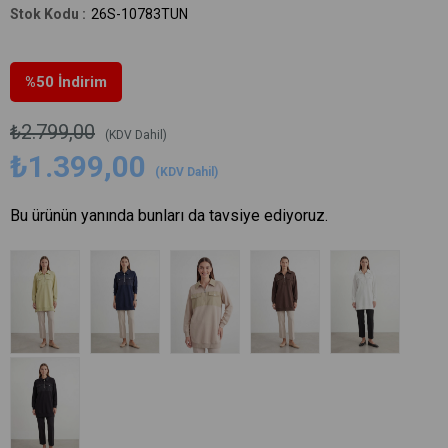
26S-10783TUN
%
50
İndirim
₺2.799,00
(KDV Dahil)
₺1.399,00
(KDV Dahil)
Bu ürünün yanında bunları da tavsiye ediyoruz.