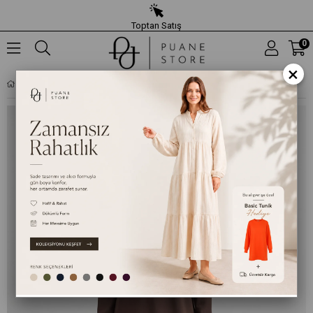
Toptan Satış
0
×
KADIN FERMUAR DETAYLI ÇIFT CEPLI TUNIK – 10783TUN - KAHVERENGI