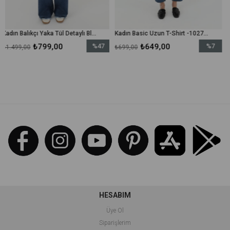
Kadın Balıkçı Yaka Tül Detaylı Bluz - 10269TUN - Ekru
Kadın Basic Uzun T-Shirt -10271TUN - Siyah
799,00
%47
₺649,00
%7
₺649
₺699,00
₺699,00
İndirim
İndirim
%47İndirim
%7İndirim
HESABIM
Üye Ol
Siparişlerim