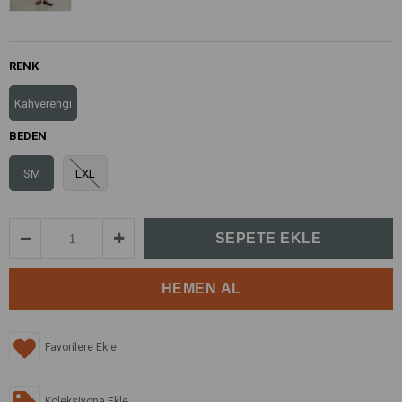
RENK
Kahverengi
BEDEN
SM
LXL
Favorilere Ekle
Koleksiyona Ekle