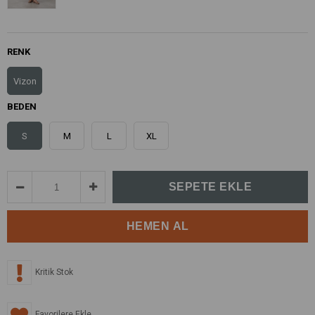
RENK
Vizon
BEDEN
S
M
L
XL
Kritik Stok
Favorilere Ekle