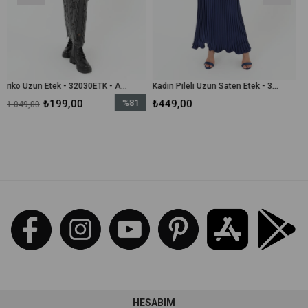
Triko Uzun Etek - 32030ETK - Antrasit
Kadın Pileli Uzun Saten Etek - 31916ETK - Lacivert
99,00
%81
₺449,00
₺449,00
İndirim
%81İndirim
HESABIM