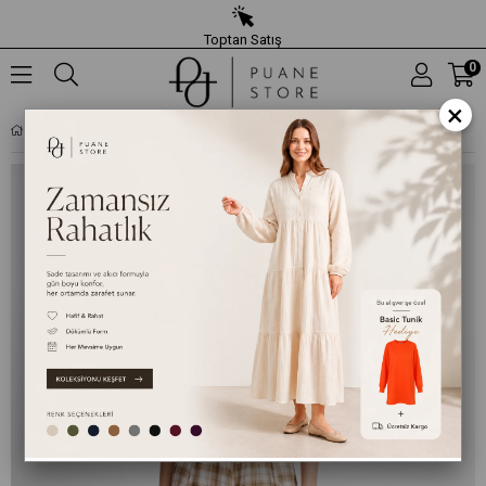
Toptan Satış
0
×
KADIN EKOSE DESENLI KLOŞ UZUN ETEK - 26S-32515ETK - VIZON