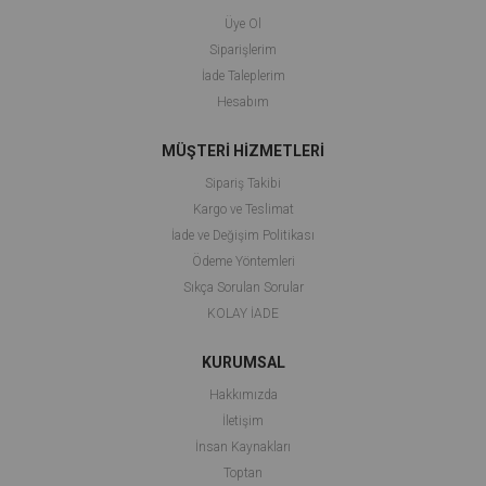
Üye Ol
Siparişlerim
İade Taleplerim
Hesabım
MÜŞTERİ HİZMETLERİ
Sipariş Takibi
Kargo ve Teslimat
İade ve Değişim Politikası
Ödeme Yöntemleri
Sıkça Sorulan Sorular
KOLAY İADE
KURUMSAL
Hakkımızda
İletişim
İnsan Kaynakları
Toptan