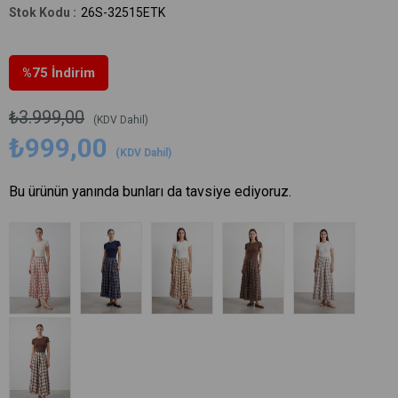
26S-32515ETK
%
75
İndirim
₺3.999,00
(KDV Dahil)
₺999,00
(KDV Dahil)
Bu ürünün yanında bunları da tavsiye ediyoruz.