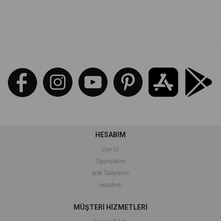
İndirim
İndirim
%70İndirim
%57İndirim
HESABIM
Üye Ol
Siparişlerim
İade Taleplerim
Hesabım
MÜŞTERİ HİZMETLERİ