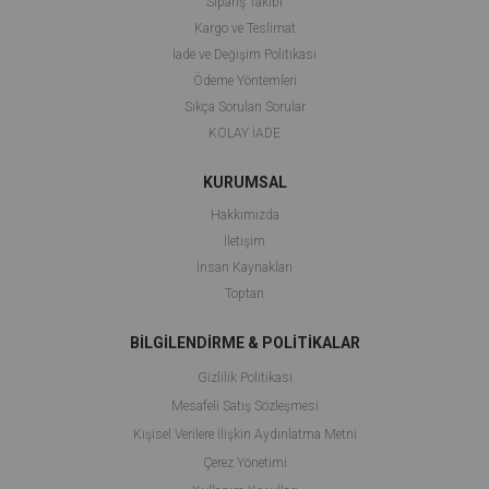
Sipariş Takibi
Kargo ve Teslimat
İade ve Değişim Politikası
Ödeme Yöntemleri
Sıkça Sorulan Sorular
KOLAY İADE
KURUMSAL
Hakkımızda
İletişim
İnsan Kaynakları
Toptan
BİLGİLENDİRME & POLİTİKALAR
Gizlilik Politikası
Mesafeli Satış Sözleşmesi
Kişisel Verilere İlişkin Aydınlatma Metni
Çerez Yönetimi