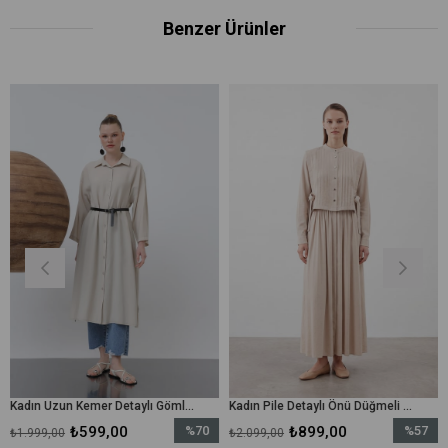
Benzer Ürünler
Kadın Uzun Kemer Detaylı Gömlek Elbise - 20629ELB - Bej
Kadın Pile Detaylı Önü Düğmeli Elbise – 20692ELB - Taş
₺599,00
%70
₺899,00
%57
₺
₺2.099,00
₺2.999,00