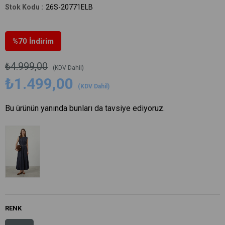
26S-20771ELB
%
70
İndirim
₺4.999,00
(KDV Dahil)
₺1.499,00
(KDV Dahil)
Bu ürünün yanında bunları da tavsiye ediyoruz.
RENK