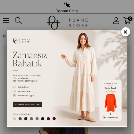
Toptan Satış
0
×
KADIN DIKIŞ DETAYLI KEMERLI MIDI DENIM ELBISE – 20771ELB - LACIVERT