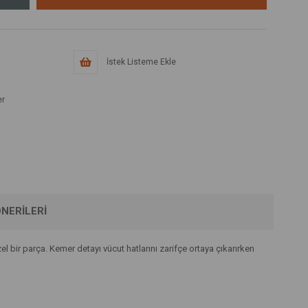
İstek Listeme Ekle
er
NERILERI
 bir parça. Kemer detayı vücut hatlarını zarifçe ortaya çıkarırken