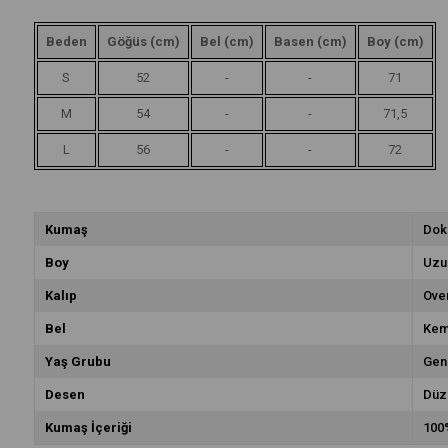
Beden
Göğüs (cm)
Bel (cm)
Basen (cm)
Boy (cm)
S
52
-
-
71
M
54
-
-
71,5
L
56
-
-
72
Kumaş
Dok
Boy
Uzu
Kalıp
Ove
Bel
Kem
Yaş Grubu
Gen
Desen
Düz
Kumaş İçeriği
100