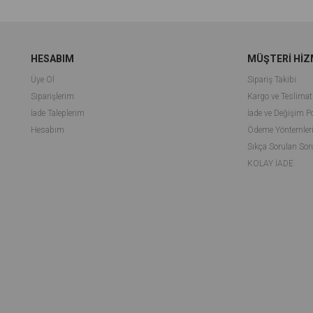
HESABIM
MÜŞTERİ HİZ
Üye Ol
Sipariş Takibi
Siparişlerim
Kargo ve Teslimat
İade Taleplerim
İade ve Değişim Po
Hesabım
Ödeme Yöntemler
Sıkça Sorulan Sor
KOLAY İADE