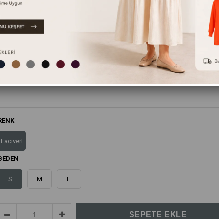
Bu ürünün yanında bunları da tavsiye ediyoruz.
RENK
Lacivert
BEDEN
S
M
L