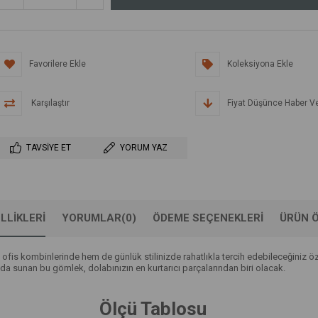
Favorilere Ekle
Koleksiyona Ekle
Karşılaştır
Fiyat Düşünce Haber V
TAVSIYE ET
YORUM YAZ
LLIKLERI
YORUMLAR
(0)
ÖDEME SEÇENEKLERI
ÜRÜN Ö
fis kombinlerinde hem de günlük stilinizde rahatlıkla tercih edebileceğiniz özel
anda sunan bu gömlek, dolabınızın en kurtarıcı parçalarından biri olacak.
Ölçü Tablosu