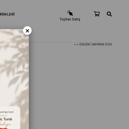
RİMLERİ
Toptan Satış
×
< < ÖNCEKI SAYFAYA DÖN
t