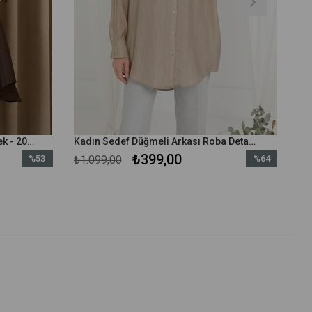
Kadın Dikiş Detaylı Kemerli Gömlek - 20708GML - Kahverengi
Kadın Sedef Düğmeli Arkası Roba Detaylı Gömlek - 20645GML - Vizon
₺399,00
%53
₺1.099,00
%64
İndirim
İndirim
%53İndirim
%64İndirim