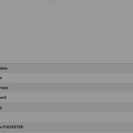
uma
n
rsize
erli
ç
% POLYESTER