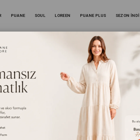
R
PUANE
SOUL
LOREEN
PUANE PLUS
SEZON İNDİ
MERLI GÖMLEK - 20708GML - LACIVERT
Kadın Dikiş Detaylı Kemerli Gömlek - 20708GML - Laciver
25W-20708GML
%
53
İndirim
₺1.499,00
(KDV Dahil)
₺699,00
(KDV Dahil)