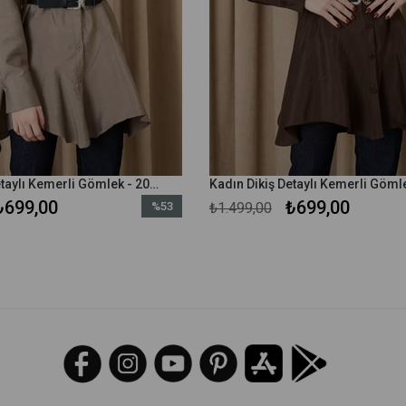
Kadın Dikiş Detaylı Kemerli Gömlek - 20708GML - Vizon
₺699,00
₺699,00
%53
₺1.499,00
İndirim
%53İndirim