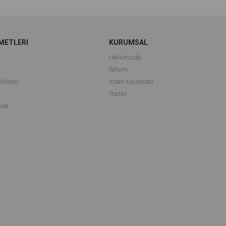
METLERİ
KURUMSAL
Hakkımızda
İletişim
litikası
İnsan Kaynakları
i
Toptan
ular