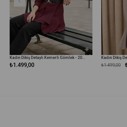
Kadın Dikiş Detaylı Kemerli Gömlek - 20708GML - Bordo
₺1.499,00
₺1.499,00
m
irim