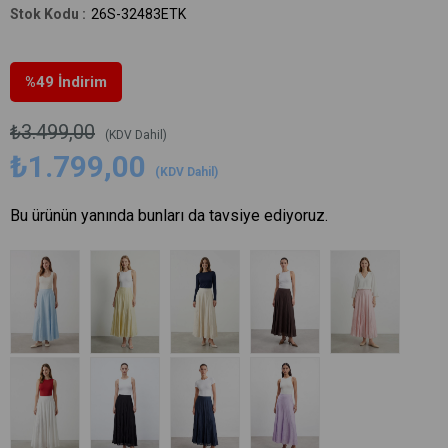
26S-32483ETK
%
49
İndirim
₺3.499,00
(KDV Dahil)
₺1.799,00
(KDV Dahil)
Bu ürünün yanında bunları da tavsiye ediyoruz.