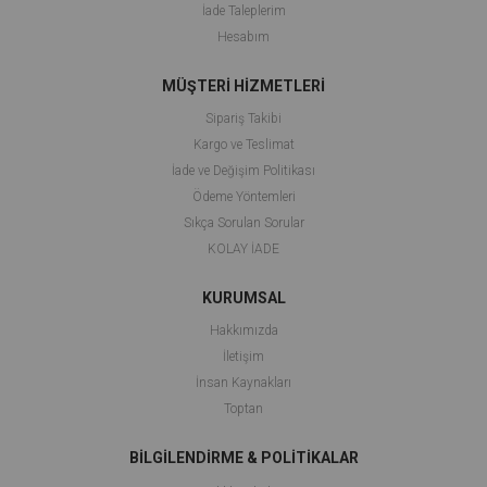
İade Taleplerim
Hesabım
MÜŞTERİ HİZMETLERİ
Sipariş Takibi
Kargo ve Teslimat
İade ve Değişim Politikası
Ödeme Yöntemleri
Sıkça Sorulan Sorular
KOLAY İADE
KURUMSAL
Hakkımızda
İletişim
İnsan Kaynakları
Toptan
BİLGİLENDİRME & POLİTİKALAR