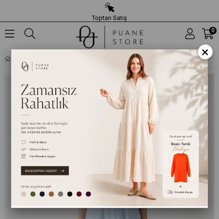
Toptan Satış
0
×
KADIN DIKEY BIYELI ÇAN KESIM DOKUMA ETEK – 32483ETK - MAVI