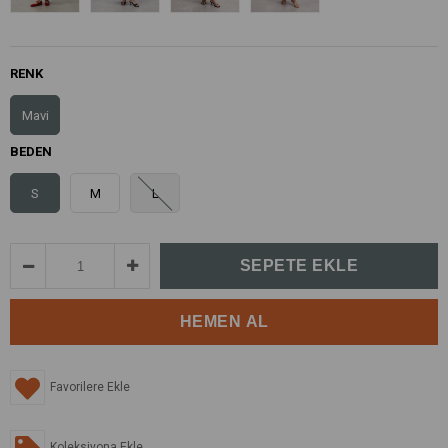
RENK
Mavi
BEDEN
S
M
L
Favorilere Ekle
Koleksiyona Ekle