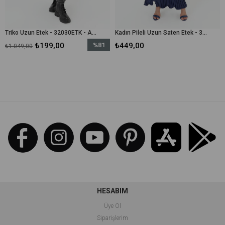
Triko Uzun Etek - 32030ETK - Antrasit
Kadın Pileli Uzun Saten Etek - 31916ETK - Lacivert
₺199,00
%81
₺449,00
₺449,00
İndirim
%81İndirim
HESABIM
Üye Ol
Siparişlerim